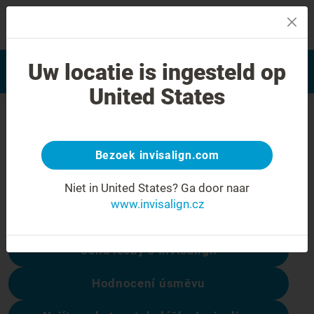
MENU
Najít poskytovatele léčby
Uw locatie is ingesteld op
Hodnocení úsměvu
Invisalign
United States
Chyba 404
Přestaňte se mračit
Bezoek invisalign.com
Tato stránka není k dispozici, ale ostatní
Niet in United States?
Ga door naar
ano:
www.invisalign.cz
Cena léčby s Invisalign
Hodnocení úsměvu