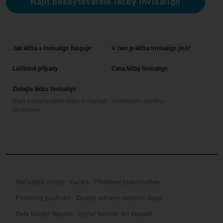
Najít poskytovatele léčby Invisalign
Jak léčba s Invisalign funguje
V čem je léčba Invisalign jiná?
Léčitelné případy
Cena léčby Invisalign
Získejte léčbu Invisalign
Najít poskytovatele léčby Invisalign
Hodnocení úsměvu
SmileView
Nejčastější otázky
Kariéra
Přihlášení poskytovatele
Podmínky používání
Zásady ochrany osobních údajů
Data Subject Request
Digital Services Act Request