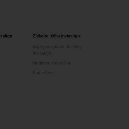
isalign
Získejte léčbu Invisalign
Najít poskytovatele léčby
Invisalign
Hodnocení úsměvu
SmileView