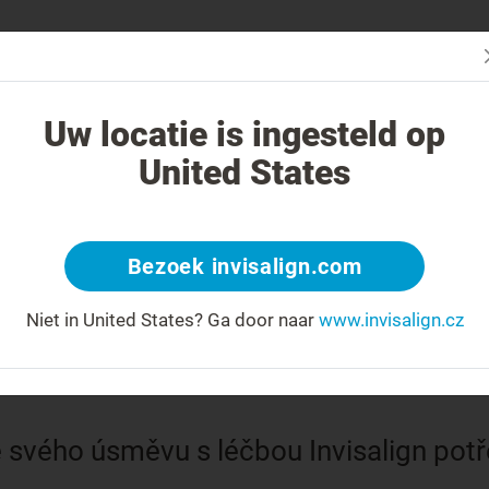
Začn
V čem je léčba Invisalign jiná?
Léčitelné případy
Cena léčby Invi
Uw locatie is ingesteld op
United States
léčného a trv
Bezoek invisalign.com
(1. fáze)
Niet in United States?
Ga door naar
www.invisalign.cz
svého úsměvu s léčbou Invisalign potř