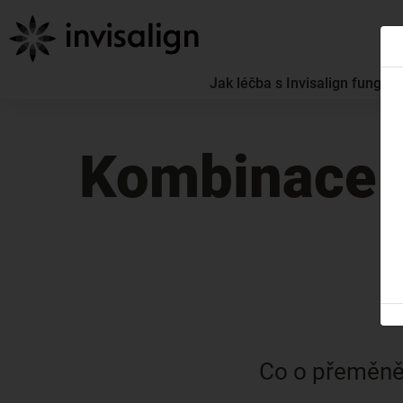
Jak léčba s Invisalign funguje
Kombinace m
Co o přeměně 