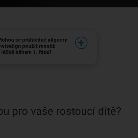
ohou se průhledné alignery
nvisalign použít rovněž
 léčbě během 1. fáze?
ou pro vaše rostoucí dítě?