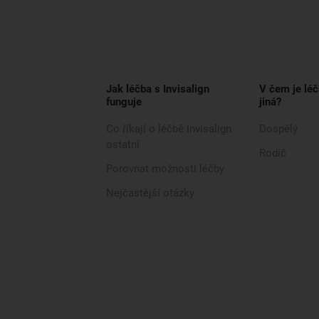
Jak léčba s Invisalign
V čem je léč
funguje
jiná?
Co říkají o léčbě Invisalign
Dospělý
ostatní
Rodič
Porovnat možnosti léčby
Nejčastější otázky