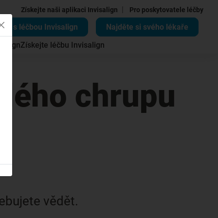
|
Získejte naši aplikaci Invisalign
Pro poskytovatele léčby
ěte s léčbou Invisalign
Najděte si svého lékaře
salign
Získejte léčbu Invisalign
alého chrupu
ebujete vědět.