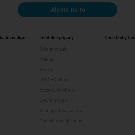
Jdeme na to
ba Invisalign
Léčitelné případy
Cena léčby Inv
Stěsnané zuby
Překus
Podkus
Zkřížený skus
Mezerovitý chrup
Otevřený skus
Mléčný a trvalý chrup
Obecně rovnější zuby