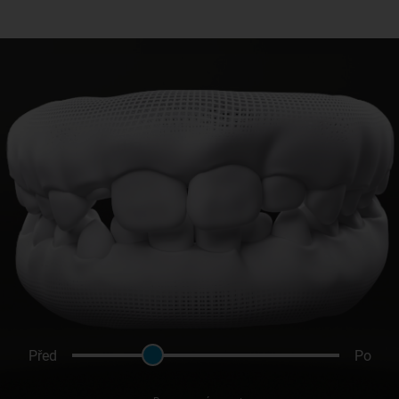
Před
Po