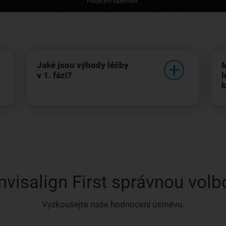
Pouze pro názornost.
Jaké jsou výhody léčby
M
v 1. fázi?
I
k
Invisalign First správnou volb
Vyzkoušejte naše hodnocení úsměvu.