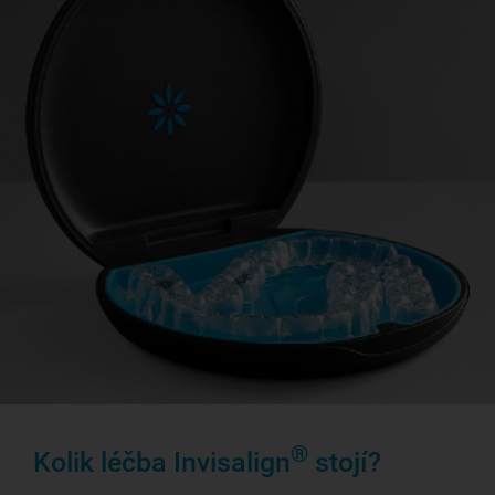
®
Kolik léčba Invisalign
stojí?