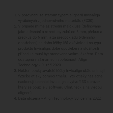
V porovnání se starším typem alignerů Invisalign
vyráběných z jednovrstvého materiálu (EX30).
V případě mírné až střední malokluze (definované
jako stěsnání a rozestupy zubů do 6 mm, překus a
předkus do 6 mm, a za předpokladu týdenního
opotřebení) se doba léčby liší v závislosti na typu
produktu Invisalign, době opotřebení a složitosti
případu a musí být stanovena vaším lékařem. Data
dostupná v záznamech společnosti Align
Technology k 9. září 2020.
Někteří poskytovatelé léčby Invisalign stále snímají
fyzické otisky pomocí tmelu. Tyto otisky následně
naskenují technici Invisalign a vytvoří 3D obrázek,
který se použije v softwaru ClinCheck a na výrobu
alignerů.
Data uložena v Align Technology, 30. června 2022.