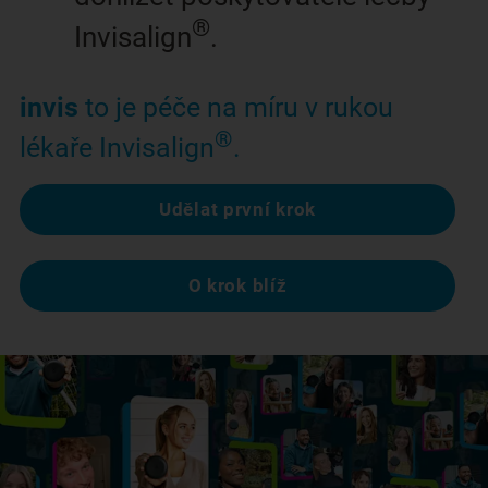
®
Invisalign
.
invis
to je péče na míru v rukou
®
lékaře Invisalign
.
Udělat první krok
O krok blíž