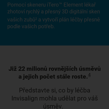
pad
Pomocí skeneru iTero™ Element lékař
co
zhotoví rychlý a přesný 3D digitální sken
vašich zubů
a vytvoří plán léčby přesně
3
podle vašich potřeb.
Již 22 milionů rovnějších úsměvů
4
a jejich počet stále roste.
Představte si, co by léčba
Invisalign mohla udělat pro váš
úsměv.