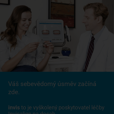
Váš sebevědomý úsměv začíná
zde.
invis
to je vyškolený poskytovatel léčby
Invisalign na dosah.