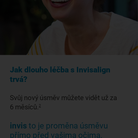
Jak dlouho léčba s Invisalign
trvá?
Svůj nový úsměv můžete vidět už za
6 měsíců.
2
invis
to je proměna úsměvu
přímo před vašima očima.