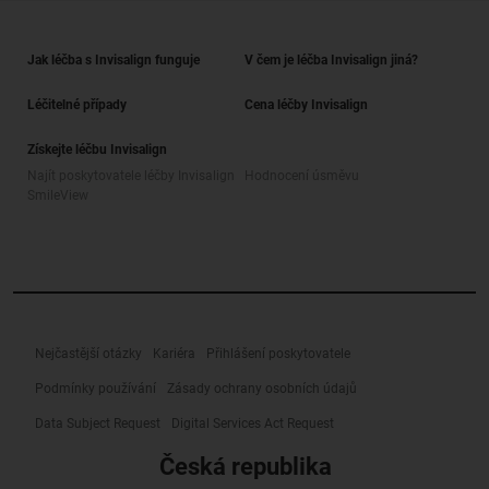
Jak léčba s Invisalign funguje
V čem je léčba Invisalign jiná?
Léčitelné případy
Cena léčby Invisalign
Získejte léčbu Invisalign
Najít poskytovatele léčby Invisalign
Hodnocení úsměvu
SmileView
Nejčastější otázky
Kariéra
Přihlášení poskytovatele
Podmínky používání
Zásady ochrany osobních údajů
Data Subject Request
Digital Services Act Request
Česká republika