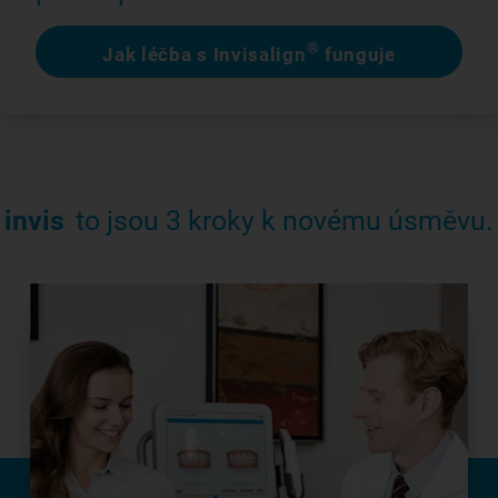
®
Jak léčba s Invisalign
funguje
invis
to jsou 3 kroky k novému úsměvu.