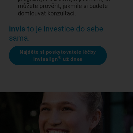
můžete prověřit, jakmile si budete
domlouvat konzultaci.
invis
to je investice do sebe
sama.
Najděte si poskytovatele léčby
®
Invisalign
už dnes