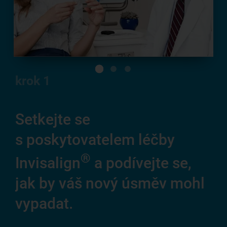
krok
1
Setkejte se
Z
s poskytovatelem léčby
ús
®
al
Invisalign
a podívejte se,
jak by váš nový úsměv mohl
Tot
vypadat.
ús
Inv