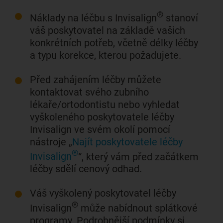
®
Náklady na léčbu s Invisalign
stanoví
váš poskytovatel na základě vašich
konkrétních potřeb, včetně délky léčby
a typu korekce, kterou požadujete.
Před zahájením léčby můžete
kontaktovat svého zubního
lékaře/ortodontistu nebo vyhledat
vyškoleného poskytovatele léčby
Invisalign ve svém okolí pomocí
nástroje „
Najít poskytovatele léčby
®
Invisalign
“, který vám před začátkem
léčby sdělí cenový odhad.
Váš vyškolený poskytovatel léčby
®
Invisalign
může nabídnout splátkové
programy. Podrobnější podmínky si