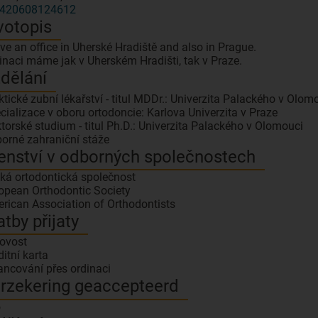
420608124612
votopis
ave an office in Uherské Hradiště and also in Prague.
inaci máme jak v Uherském Hradišti, tak v Praze.
dělání
ktické zubní lékařství - titul MDDr.: Univerzita Palackého v Olom
cializace v oboru ortodoncie: Karlova Univerzita v Praze
torské studium - titul Ph.D.: Univerzita Palackého v Olomouci
orné zahraniční stáže
enství v odborných společnostech
ká ortodontická společnost
opean Orthodontic Society
rican Association of Orthodontists
atby přijaty
ovost
ditní karta
ancování přes ordinaci
rzekering geaccepteerd
o