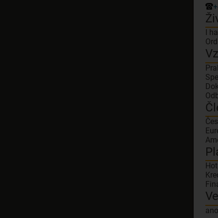
+
Ži
I h
Ord
Vz
Pra
Spe
Dok
Odb
Čl
Čes
Eur
Ame
Pl
Hot
Kre
Fin
Ve
an