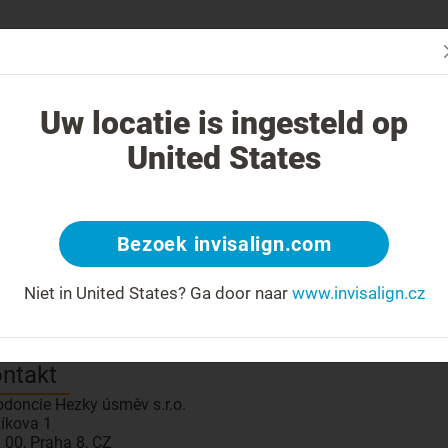
Začn
V čem je léčba Invisalign jiná?
Léčitelné případy
Cena léčby Invi
Uw locatie is ingesteld op
United States
znamte se se svým lékařem
Bezoek invisalign.com
 number: maja
Silver
Poskytovatel péče
?
Niet in United States?
Ga door naar
www.invisalign.cz
isalign pro vaše dítě
?
ntakt
odoncie Hezky úsměv s.r.o.
žíkova 1
 00, Praha 8, CZ