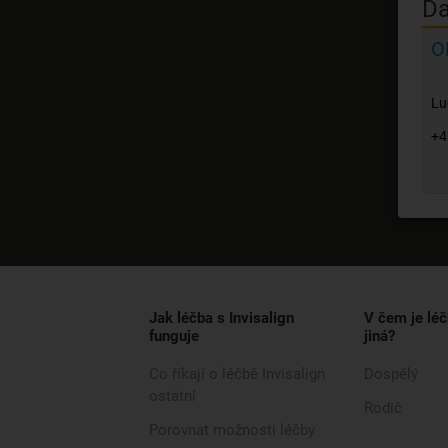
Da
O
Lu
+4
Jak léčba s Invisalign
V čem je léč
funguje
jiná?
Co říkají o léčbě Invisalign
Dospělý
ostatní
Rodič
Porovnat možnosti léčby