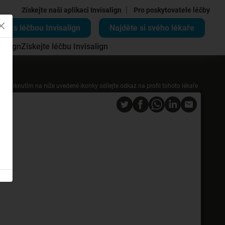
|
Získejte naši aplikaci Invisalign
Pro poskytovatele léčby
ěte s léčbou Invisalign
Najděte si svého lékaře
salign
Získejte léčbu Invisalign
Kliknutím na níže uvedené ikonky sdílejte odkaz na profil tohoto lékaře