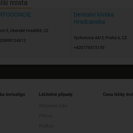
lší místa
RTODONCIE
Dentalni klinika
Hradcanska
cni 5
,
Uherské Hradiště
,
CZ
Tychonova 44/3
,
Praha 6
,
CZ
20608124612
+420776515155
ba Invisalign
Léčitelné případy
Cena léčby Inv
Stěsnané zuby
Překus
Podkus