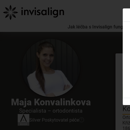
Jak léčba s Invisalign funguje
Se
GDC
Maja Konvalinkova
Inv
Ko
Specialista – ortodontista
Ort
Silver
Poskytovatel péče
?
Kři
186