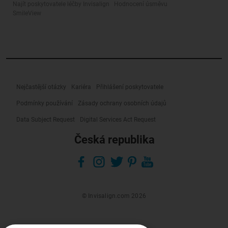
Najít poskytovatele léčby Invisalign
Hodnocení úsměvu
SmileView
Nejčastější otázky
Kariéra
Přihlášení poskytovatele
Podmínky používání
Zásady ochrany osobních údajů
Data Subject Request
Digital Services Act Request
Česká republika
© Invisalign.com 2026