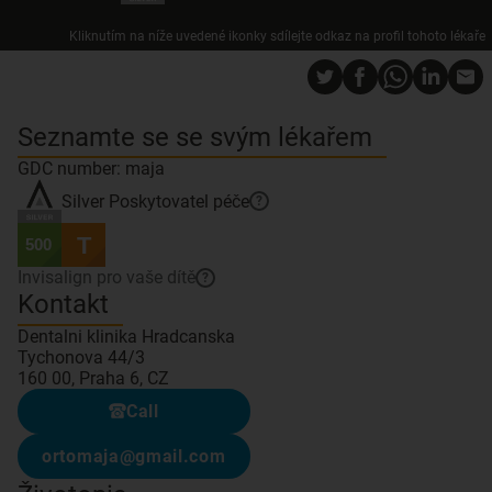
Kliknutím na níže uvedené ikonky sdílejte odkaz na profil tohoto lékaře
Seznamte se se svým lékařem
GDC number: maja
Silver
Poskytovatel péče
?
Invisalign pro vaše dítě
?
Kontakt
Dentalni klinika Hradcanska
Tychonova 44/3
160 00, Praha 6, CZ
Call
ortomaja@gmail.com