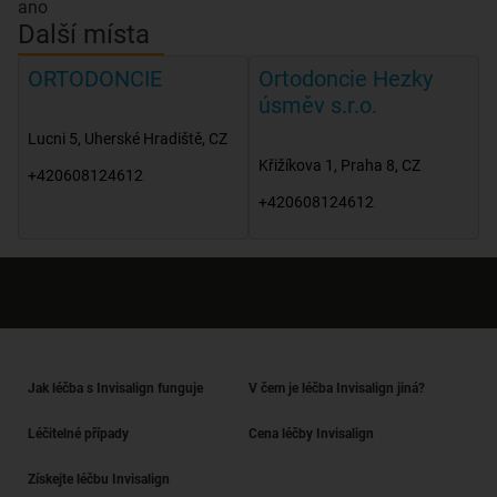
ano
Další místa
ORTODONCIE
Ortodoncie Hezky
úsměv s.r.o.
Lucni 5
,
Uherské Hradiště
,
CZ
Křižíkova 1
,
Praha 8
,
CZ
+420608124612
+420608124612
Jak léčba s Invisalign funguje
V čem je léčba Invisalign jiná?
Léčitelné případy
Cena léčby Invisalign
Získejte léčbu Invisalign