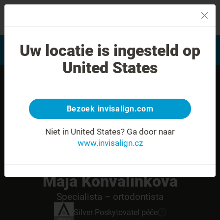
MENU
Najít poskytovatele léčby
Uw locatie is ingesteld op
Hodnocení úsměvu
Invisalign
United States
Bezoek invisalign.com
Niet in United States?
Ga door naar
www.invisalign.cz
Maja Konvalinkova
Specialista – ortodontista
Silver
Poskytovatel péče
?