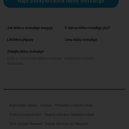
Najít poskytovatele léčby Invisalign
Jak léčba s Invisalign funguje
V čem je léčba Invisalign jiná?
Léčitelné případy
Cena léčby Invisalign
Získejte léčbu Invisalign
Najít poskytovatele léčby Invisalign
Hodnocení úsměvu
SmileView
Nejčastější otázky
Kariéra
Přihlášení poskytovatele
Podmínky používání
Zásady ochrany osobních údajů
Data Subject Request
Digital Services Act Request