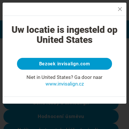
MENU
Najít poskytovatele léčby
Uw locatie is ingesteld op
Hodnocení úsměvu
Invisalign
United States
Chyba 404
Přestaňte se mračit
Bezoek invisalign.com
Tato stránka není k dispozici, ale ostatní
Niet in United States?
Ga door naar
ano:
www.invisalign.cz
Cena léčby s Invisalign
Hodnocení úsměvu