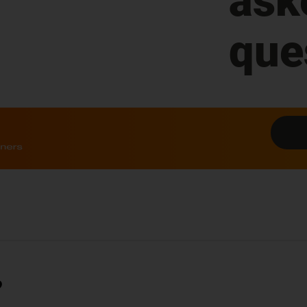
ask
que
?