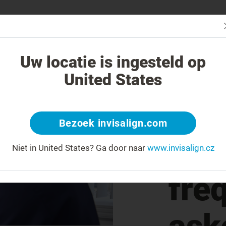
Začn
V čem je léčba Invisalign jiná?
Léčitelné případy
Cena léčby Invi
Uw locatie is ingesteld op
United States
Viv
Bezoek invisalign.com
ret
Niet in United States?
Ga door naar
www.invisalign.cz
fre