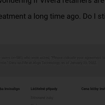
wondering if Vivera retainers are
eatment a long time ago. Do I st
r users (n=585) who were asked, “Please indicate your agreement to
ile.” Data on File at Align Technology, as of January 25, 2022.
ba Invisalign
Léčitelné případy
Cena léčby Inv
Stěsnané zuby