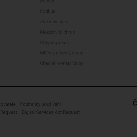
Překus
Podkus
Zkřížený skus
Mezerovitý chrup
Otevřený skus
Mléčný a trvalý chrup
Obecně rovnější zuby
Č
tovatele
Podmínky používání
 Request
Digital Services Act Request