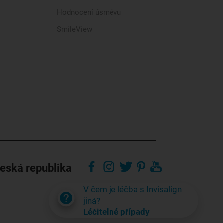
Hodnocení úsměvu
SmileView
eská republika
V čem je léčba s Invisalign
jiná?
Léčitelné případy