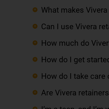
What makes Vivera r
Can I use Vivera ret
How much do Vivera
How do I get starte
How do I take care 
Are Vivera retainers