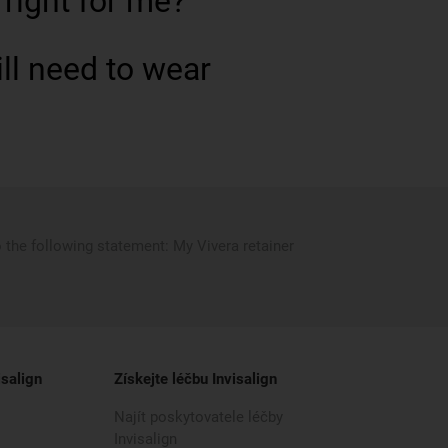
 right for me?
ill need to wear
 the following statement: My Vivera retainer
isalign
Získejte léčbu Invisalign
Najít poskytovatele léčby
Invisalign