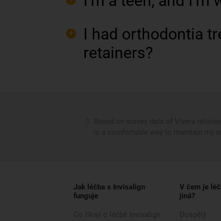
I’m a teen, and I’m 
I had orthodontia tr
retainers?
Based on survey data of Vivera retaine
is a comfortable way to maintain my sm
Jak léčba s Invisalign
V čem je léč
funguje
jiná?
Co říkají o léčbě Invisalign
Dospělý