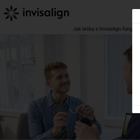
Jak léčba s Invisalign funguje