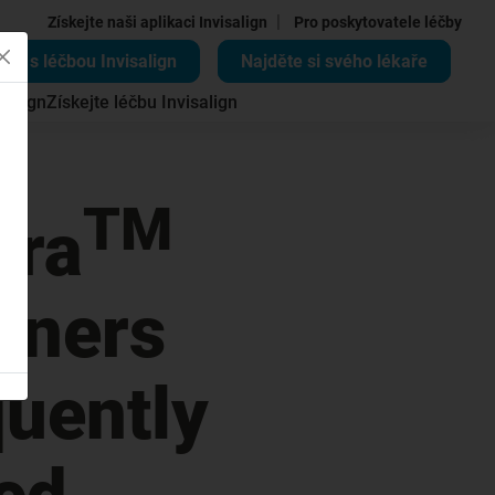
|
Získejte naši aplikaci Invisalign
Pro poskytovatele léčby
ěte s léčbou Invisalign
Najděte si svého lékaře
salign
Získejte léčbu Invisalign
TM
era
ainers
quently