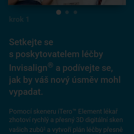
krok
1
Setkejte se
Z
s poskytovatelem léčby
ús
®
al
Invisalign
a podívejte se,
jak by váš nový úsměv mohl
Tot
vypadat.
ús
Inv
pad
Pomocí skeneru iTero™ Element lékař
co
zhotoví rychlý a přesný 3D digitální sken
vašich zubů
a vytvoří plán léčby přesně
3