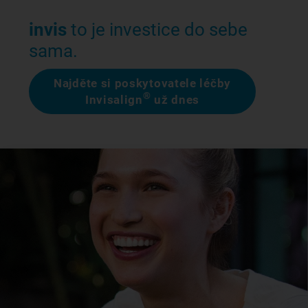
invis
to je investice do sebe
sama.
Najděte si poskytovatele léčby
®
Invisalign
už dnes