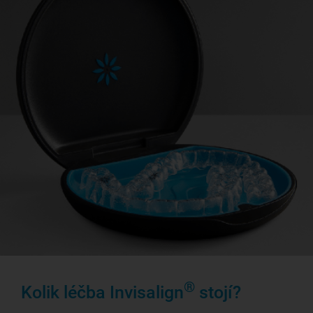
®
Kolik léčba Invisalign
stojí?