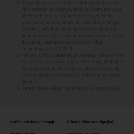
V případě mírné až střední malokluze (definované
jako stěsnání a rozestupy zubů do 6 mm, překus a
předkus do 6 mm, a za předpokladu týdenního
opotřebení) se doba léčby liší v závislosti na typu
produktu Invisalign, době opotřebení a složitosti
případu a musí být stanovena vaším lékařem. Data
dostupná v záznamech společnosti Align
Technology k 9. září 2020.
Někteří poskytovatelé léčby Invisalign stále snímají
fyzické otisky pomocí tmelu. Tyto otisky následně
naskenují technici Invisalign a vytvoří 3D obrázek,
který se použije v softwaru ClinCheck a na výrobu
alignerů.
Data uložena v Align Technology, 30. června 2022.
Jak léčba s Invisalign funguje
V čem je léčba Invisalign jiná?