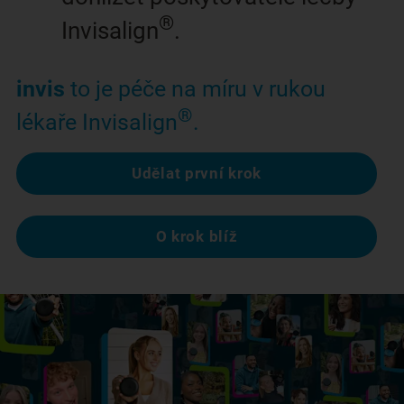
®
Invisalign
.
invis
to je péče na míru v rukou
®
lékaře Invisalign
.
Udělat první krok
O krok blíž