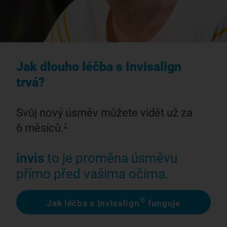
Jak dlouho léčba s Invisalign
trvá?
Svůj nový úsměv můžete vidět už za
6 měsíců.
2
invis
to je proměna úsměvu
přímo před vašima očima.
®
Jak léčba s Invisalign
funguje