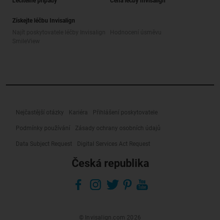
Léčitelné případy
Cena léčby Invisalign
Získejte léčbu Invisalign
Najít poskytovatele léčby Invisalign
Hodnocení úsměvu
SmileView
Nejčastější otázky
Kariéra
Přihlášení poskytovatele
Podmínky používání
Zásady ochrany osobních údajů
Data Subject Request
Digital Services Act Request
Česká republika
© Invisalign.com 2026