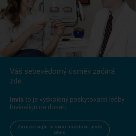
Váš sebevědomý úsměv začíná
zde.
invis
to je vyškolený poskytovatel léčby
Invisalign na dosah.
Zarezervujte si svou návštěvu ještě
dnes