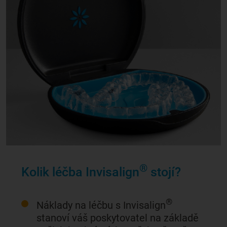
®
Kolik léčba Invisalign
stojí?
®
Náklady na léčbu s Invisalign
stanoví váš poskytovatel na základě