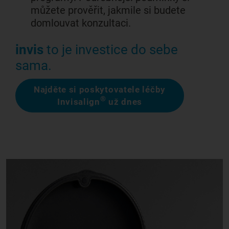
můžete prověřit, jakmile si budete
domlouvat konzultaci.
invis
to je investice do sebe
sama.
Najděte si poskytovatele léčby
®
Invisalign
už dnes