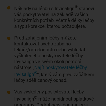
®
Náklady na léčbu s Invisalign
stanoví
váš poskytovatel na základě vašich
konkrétních potřeb, včetně délky léčby
a typu korekce, kterou požadujete.
Před zahájením léčby můžete
kontaktovat svého zubního
lékaře/ortodontistu nebo vyhledat
vyškoleného poskytovatele léčby
Invisalign ve svém okolí pomocí
nástroje „
Najít poskytovatele léčby
®
Invisalign
“, který vám před začátkem
léčby sdělí cenový odhad.
Váš vyškolený poskytovatel léčby
®
Invisalign
může nabídnout splátkové
programy. Podrobnější podmínky si