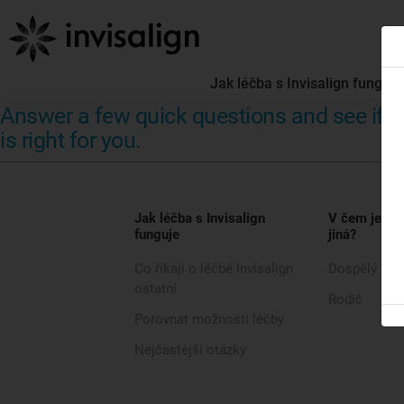
Jak léčba s Invisalign funguje
Answer a few quick questions and see if In
is right for you.
Jak léčba s Invisalign
V čem je léč
funguje
jiná?
Co říkají o léčbě Invisalign
Dospělý
ostatní
Rodič
Porovnat možnosti léčby
Nejčastější otázky