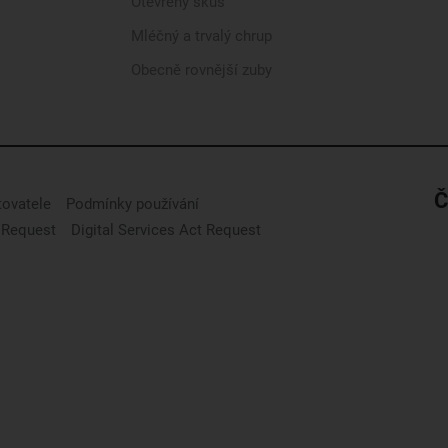
Otevřený skus
Mléčný a trvalý chrup
Obecně rovnější zuby
Č
tovatele
Podmínky používání
 Request
Digital Services Act Request