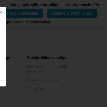
|
Získejte naši aplikaci Invisalign
Pro poskytovatele léčby
ěte s léčbou Invisalign
Najděte si svého lékaře
salign
Získejte léčbu Invisalign
isalign
Získejte léčbu Invisalign
Najít poskytovatele léčby
Invisalign
Hodnocení úsměvu
SmileView