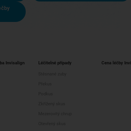
éčby
ba Invisalign
Léčitelné případy
Cena léčby Inv
Stěsnané zuby
Překus
Podkus
Zkřížený skus
Mezerovitý chrup
Otevřený skus