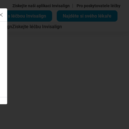
|
Získejte naši aplikaci Invisalign
Pro poskytovatele léčby
ěte s léčbou Invisalign
Najděte si svého lékaře
salign
Získejte léčbu Invisalign