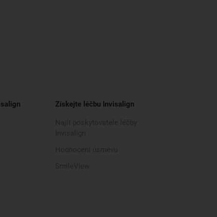
isalign
Získejte léčbu Invisalign
Najít poskytovatele léčby
Invisalign
Hodnocení úsměvu
SmileView