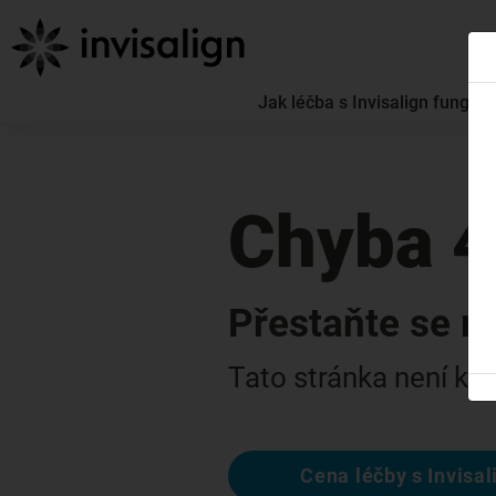
Jak léčba s Invisalign funguje
Chyba 
Přestaňte se m
Tato stránka není k di
Cena léčby s Invisal