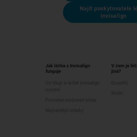
Najít poskytovatele l
Invisalign
Jak léčba s Invisalign
V čem je léč
funguje
jiná?
Co říkají o léčbě Invisalign
Dospělý
ostatní
Rodič
Porovnat možnosti léčby
Nejčastější otázky