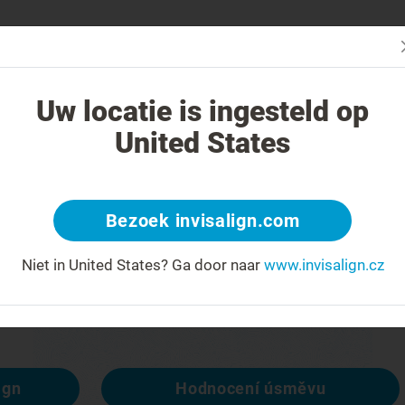
Začn
V čem je léčba Invisalign jiná?
Léčitelné případy
Cena léčby Invi
Uw locatie is ingesteld op
United States
404
Bezoek invisalign.com
račit
Niet in United States?
Ga door naar
www.invisalign.cz
spozici, ale ostatní ano:
ign
Hodnocení úsměvu