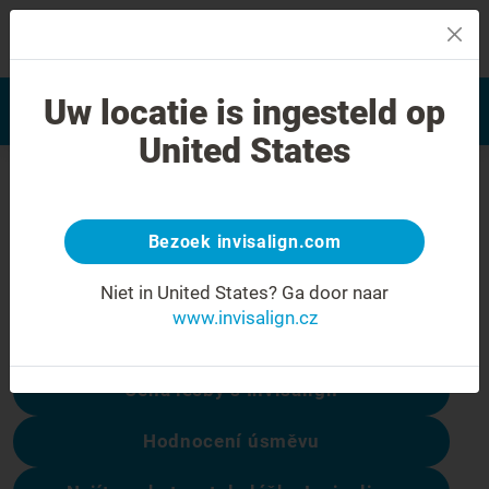
MENU
Najít poskytovatele léčby
Uw locatie is ingesteld op
Hodnocení úsměvu
Invisalign
United States
Chyba 404
Přestaňte se mračit
Bezoek invisalign.com
Tato stránka není k dispozici, ale ostatní
Niet in United States?
Ga door naar
ano:
www.invisalign.cz
Cena léčby s Invisalign
Hodnocení úsměvu