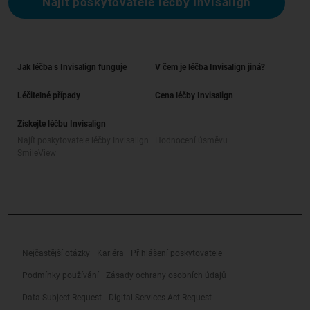
Najít poskytovatele léčby Invisalign
Jak léčba s Invisalign funguje
V čem je léčba Invisalign jiná?
Léčitelné případy
Cena léčby Invisalign
Získejte léčbu Invisalign
Najít poskytovatele léčby Invisalign
Hodnocení úsměvu
SmileView
Nejčastější otázky
Kariéra
Přihlášení poskytovatele
Podmínky používání
Zásady ochrany osobních údajů
Data Subject Request
Digital Services Act Request