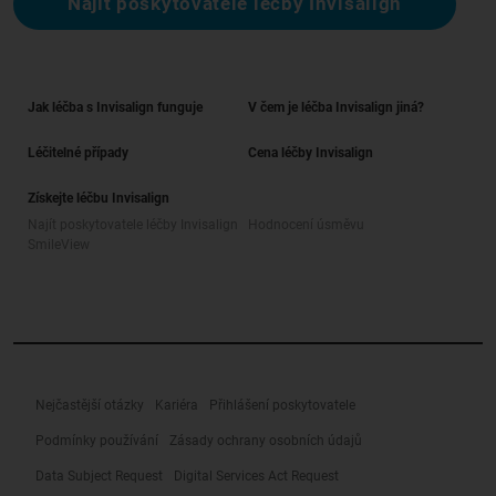
Najít poskytovatele léčby Invisalign
Jak léčba s Invisalign funguje
V čem je léčba Invisalign jiná?
Léčitelné případy
Cena léčby Invisalign
Získejte léčbu Invisalign
Najít poskytovatele léčby Invisalign
Hodnocení úsměvu
SmileView
Nejčastější otázky
Kariéra
Přihlášení poskytovatele
Podmínky používání
Zásady ochrany osobních údajů
Data Subject Request
Digital Services Act Request