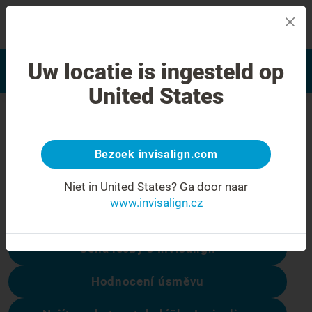
MENU
Najít poskytovatele léčby
Uw locatie is ingesteld op
Hodnocení úsměvu
Invisalign
United States
Chyba 404
Přestaňte se mračit
Bezoek invisalign.com
Tato stránka není k dispozici, ale ostatní
Niet in United States?
Ga door naar
ano:
www.invisalign.cz
Cena léčby s Invisalign
Hodnocení úsměvu