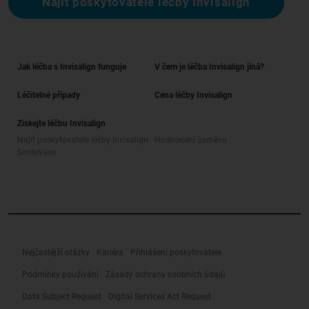
Najít poskytovatele léčby Invisalign
Jak léčba s Invisalign funguje
V čem je léčba Invisalign jiná?
Léčitelné případy
Cena léčby Invisalign
Získejte léčbu Invisalign
Najít poskytovatele léčby Invisalign
Hodnocení úsměvu
SmileView
Nejčastější otázky
Kariéra
Přihlášení poskytovatele
Podmínky používání
Zásady ochrany osobních údajů
Data Subject Request
Digital Services Act Request