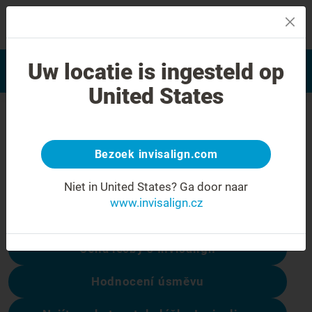
MENU
Najít poskytovatele léčby
Uw locatie is ingesteld op
Hodnocení úsměvu
Invisalign
United States
Chyba 404
Přestaňte se mračit
Bezoek invisalign.com
Tato stránka není k dispozici, ale ostatní
Niet in United States?
Ga door naar
ano:
www.invisalign.cz
Cena léčby s Invisalign
Hodnocení úsměvu