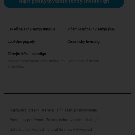
Najít poskytovatele léčby Invisalign
Jak léčba s Invisalign funguje
V čem je léčba Invisalign jiná?
Léčitelné případy
Cena léčby Invisalign
Získejte léčbu Invisalign
Najít poskytovatele léčby Invisalign
Hodnocení úsměvu
SmileView
Nejčastější otázky
Kariéra
Přihlášení poskytovatele
Podmínky používání
Zásady ochrany osobních údajů
Data Subject Request
Digital Services Act Request