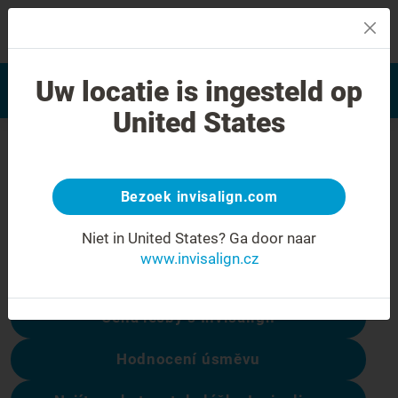
MENU
Najít poskytovatele léčby
Uw locatie is ingesteld op
Hodnocení úsměvu
Invisalign
United States
Chyba 404
Přestaňte se mračit
Bezoek invisalign.com
Tato stránka není k dispozici, ale ostatní
Niet in United States?
Ga door naar
ano:
www.invisalign.cz
Cena léčby s Invisalign
Hodnocení úsměvu