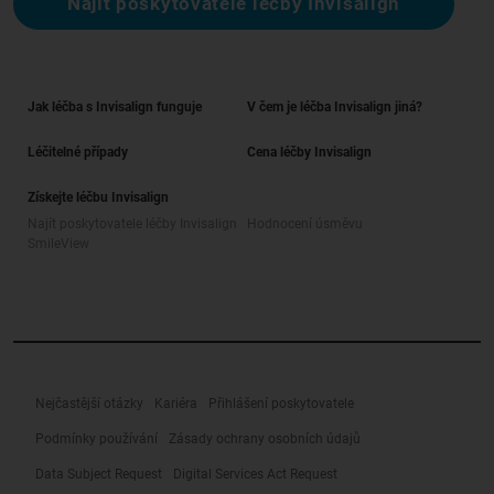
Najít poskytovatele léčby Invisalign
Jak léčba s Invisalign funguje
V čem je léčba Invisalign jiná?
Léčitelné případy
Cena léčby Invisalign
Získejte léčbu Invisalign
Najít poskytovatele léčby Invisalign
Hodnocení úsměvu
SmileView
Nejčastější otázky
Kariéra
Přihlášení poskytovatele
Podmínky používání
Zásady ochrany osobních údajů
Data Subject Request
Digital Services Act Request