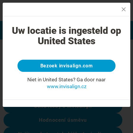
MENU
Najít poskytovatele léčby
Uw locatie is ingesteld op
Hodnocení úsměvu
Invisalign
United States
Chyba 404
Přestaňte se mračit
Bezoek invisalign.com
Tato stránka není k dispozici, ale ostatní
Niet in United States?
Ga door naar
ano:
www.invisalign.cz
Cena léčby s Invisalign
Hodnocení úsměvu