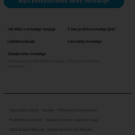
Najít poskytovatele léčby Invisalign
Jak léčba s Invisalign funguje
V čem je léčba Invisalign jiná?
Léčitelné případy
Cena léčby Invisalign
Získejte léčbu Invisalign
Najít poskytovatele léčby Invisalign
Hodnocení úsměvu
SmileView
Nejčastější otázky
Kariéra
Přihlášení poskytovatele
Podmínky používání
Zásady ochrany osobních údajů
Data Subject Request
Digital Services Act Request