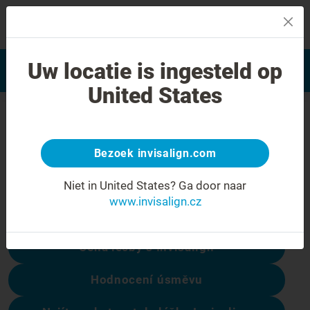
MENU
Najít poskytovatele léčby
Uw locatie is ingesteld op
Hodnocení úsměvu
Invisalign
United States
Chyba 404
Přestaňte se mračit
Bezoek invisalign.com
Tato stránka není k dispozici, ale ostatní
Niet in United States?
Ga door naar
ano:
www.invisalign.cz
Cena léčby s Invisalign
Hodnocení úsměvu