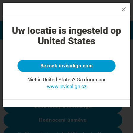
MENU
Najít poskytovatele léčby
Uw locatie is ingesteld op
Hodnocení úsměvu
Invisalign
United States
Chyba 404
Přestaňte se mračit
Bezoek invisalign.com
Tato stránka není k dispozici, ale ostatní
Niet in United States?
Ga door naar
ano:
www.invisalign.cz
Cena léčby s Invisalign
Hodnocení úsměvu