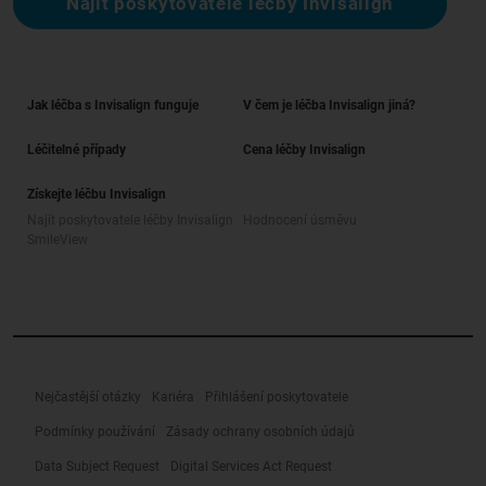
Najít poskytovatele léčby Invisalign
Jak léčba s Invisalign funguje
V čem je léčba Invisalign jiná?
Léčitelné případy
Cena léčby Invisalign
Získejte léčbu Invisalign
Najít poskytovatele léčby Invisalign
Hodnocení úsměvu
SmileView
Nejčastější otázky
Kariéra
Přihlášení poskytovatele
Podmínky používání
Zásady ochrany osobních údajů
Data Subject Request
Digital Services Act Request