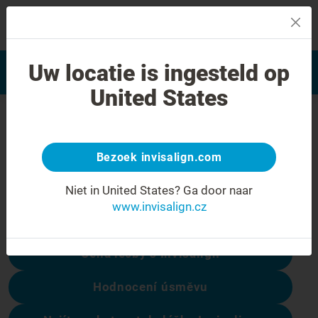
MENU
Najít poskytovatele léčby
Uw locatie is ingesteld op
Hodnocení úsměvu
Invisalign
United States
Chyba 404
Přestaňte se mračit
Bezoek invisalign.com
Tato stránka není k dispozici, ale ostatní
Niet in United States?
Ga door naar
ano:
www.invisalign.cz
Cena léčby s Invisalign
Hodnocení úsměvu