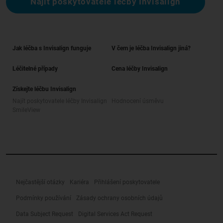
Najít poskytovatele léčby Invisalign
Jak léčba s Invisalign funguje
V čem je léčba Invisalign jiná?
Léčitelné případy
Cena léčby Invisalign
Získejte léčbu Invisalign
Najít poskytovatele léčby Invisalign
Hodnocení úsměvu
SmileView
Nejčastější otázky
Kariéra
Přihlášení poskytovatele
Podmínky používání
Zásady ochrany osobních údajů
Data Subject Request
Digital Services Act Request