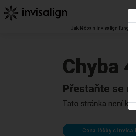
Jak léčba s Invisalign funguje
Chyba 
Přestaňte se m
Tato stránka není k di
Cena léčby s Invisal