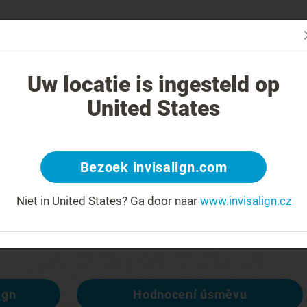
Začn
V čem je léčba Invisalign jiná?
Léčitelné případy
Cena léčby Invi
Uw locatie is ingesteld op
United States
404
Bezoek invisalign.com
račit
Niet in United States?
Ga door naar
www.invisalign.cz
spozici, ale ostatní ano:
ign
Hodnocení úsměvu