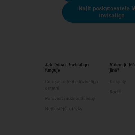
Najít poskytovatele l
Invisalign
Jak léčba s Invisalign
V čem je léč
funguje
jiná?
Co říkají o léčbě Invisalign
Dospělý
ostatní
Rodič
Porovnat možnosti léčby
Nejčastější otázky