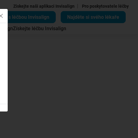
|
Získejte naši aplikaci Invisalign
Pro poskytovatele léčby
ěte s léčbou Invisalign
Najděte si svého lékaře
salign
Získejte léčbu Invisalign