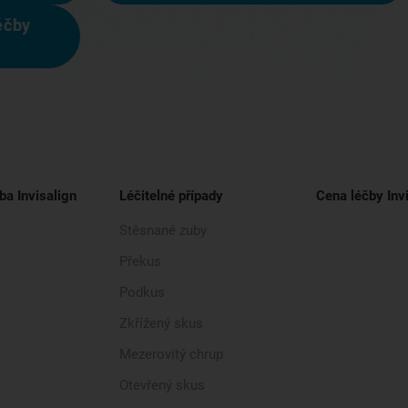
éčby
ba Invisalign
Léčitelné případy
Cena léčby Inv
Stěsnané zuby
Překus
Podkus
Zkřížený skus
Mezerovitý chrup
Otevřený skus