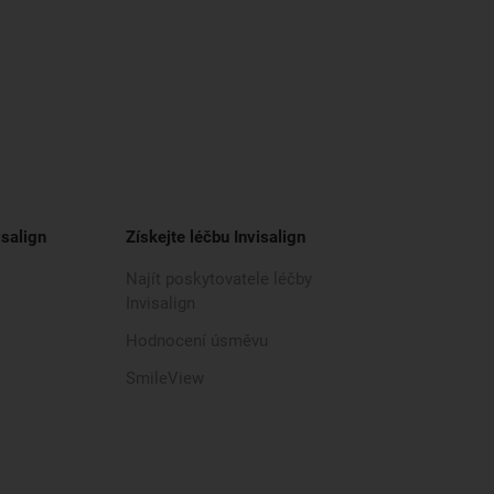
isalign
Získejte léčbu Invisalign
Najít poskytovatele léčby
Invisalign
Hodnocení úsměvu
SmileView