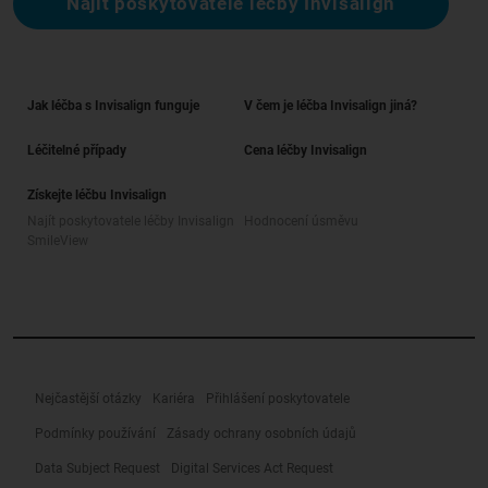
Najít poskytovatele léčby Invisalign
Jak léčba s Invisalign funguje
V čem je léčba Invisalign jiná?
Léčitelné případy
Cena léčby Invisalign
Získejte léčbu Invisalign
Najít poskytovatele léčby Invisalign
Hodnocení úsměvu
SmileView
Nejčastější otázky
Kariéra
Přihlášení poskytovatele
Podmínky používání
Zásady ochrany osobních údajů
Data Subject Request
Digital Services Act Request