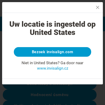
MENU
Najít poskytovatele léčby
Uw locatie is ingesteld op
Hodnocení úsměvu
Invisalign
United States
Chyba 404
Přestaňte se mračit
Bezoek invisalign.com
Tato stránka není k dispozici, ale ostatní
Niet in United States?
Ga door naar
ano:
www.invisalign.cz
Cena léčby s Invisalign
Hodnocení úsměvu