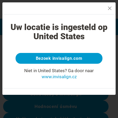
MENU
Najít poskytovatele léčby
Uw locatie is ingesteld op
Hodnocení úsměvu
Invisalign
United States
Chyba 404
Přestaňte se mračit
Bezoek invisalign.com
Tato stránka není k dispozici, ale ostatní
Niet in United States?
Ga door naar
ano:
www.invisalign.cz
Cena léčby s Invisalign
Hodnocení úsměvu