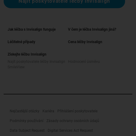
Najít poskytovatele léčby Invisalign
Jak léčba s Invisalign funguje
V čem je léčba Invisalign jiná?
Léčitelné případy
Cena léčby Invisalign
Získejte léčbu Invisalign
Najít poskytovatele léčby Invisalign
Hodnocení úsměvu
SmileView
Nejčastější otázky
Kariéra
Přihlášení poskytovatele
Podmínky používání
Zásady ochrany osobních údajů
Data Subject Request
Digital Services Act Request