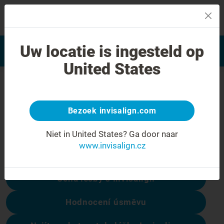
MENU
Najít poskytovatele léčby
Uw locatie is ingesteld op
Hodnocení úsměvu
Invisalign
United States
Chyba 404
Přestaňte se mračit
Bezoek invisalign.com
Tato stránka není k dispozici, ale ostatní
Niet in United States?
Ga door naar
ano:
www.invisalign.cz
Cena léčby s Invisalign
Hodnocení úsměvu