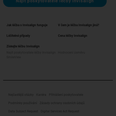
Najít poskytovatele léčby Invisalign
Jak léčba s Invisalign funguje
V čem je léčba Invisalign jiná?
Léčitelné případy
Cena léčby Invisalign
Získejte léčbu Invisalign
Najít poskytovatele léčby Invisalign
Hodnocení úsměvu
SmileView
Nejčastější otázky
Kariéra
Přihlášení poskytovatele
Podmínky používání
Zásady ochrany osobních údajů
Data Subject Request
Digital Services Act Request