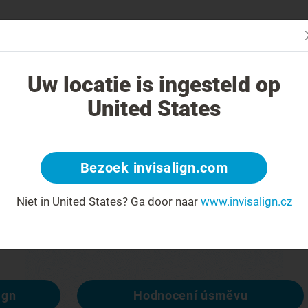
Začn
V čem je léčba Invisalign jiná?
Léčitelné případy
Cena léčby Invi
Uw locatie is ingesteld op
United States
404
Bezoek invisalign.com
račit
Niet in United States?
Ga door naar
www.invisalign.cz
spozici, ale ostatní ano:
ign
Hodnocení úsměvu