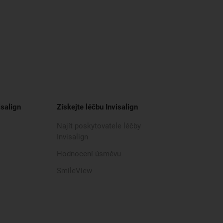
isalign
Získejte léčbu Invisalign
Najít poskytovatele léčby
Invisalign
Hodnocení úsměvu
SmileView