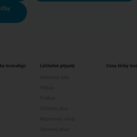
éčby
ba Invisalign
Léčitelné případy
Cena léčby Inv
Stěsnané zuby
Překus
Podkus
Zkřížený skus
Mezerovitý chrup
Otevřený skus