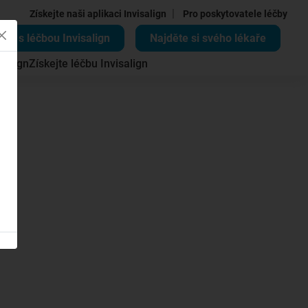
|
Získejte naši aplikaci Invisalign
Pro poskytovatele léčby
ěte s léčbou Invisalign
Najděte si svého lékaře
salign
Získejte léčbu Invisalign