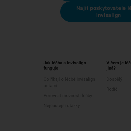
Najít poskytovatele l
Invisalign
Jak léčba s Invisalign
V čem je léč
funguje
jiná?
Co říkají o léčbě Invisalign
Dospělý
ostatní
Rodič
Porovnat možnosti léčby
Nejčastější otázky