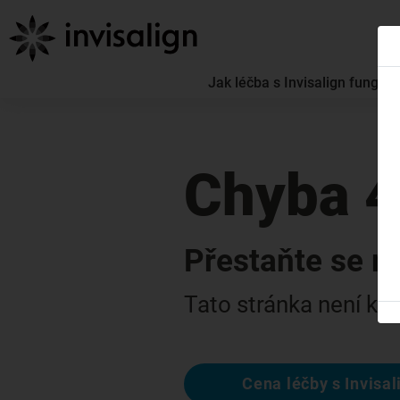
Jak léčba s Invisalign funguje
Chyba 
Přestaňte se m
Tato stránka není k di
Cena léčby s Invisal