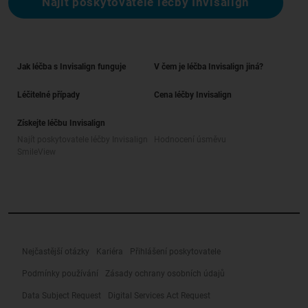
Najít poskytovatele léčby Invisalign
Jak léčba s Invisalign funguje
V čem je léčba Invisalign jiná?
Léčitelné případy
Cena léčby Invisalign
Získejte léčbu Invisalign
Najít poskytovatele léčby Invisalign
Hodnocení úsměvu
SmileView
Nejčastější otázky
Kariéra
Přihlášení poskytovatele
Podmínky používání
Zásady ochrany osobních údajů
Data Subject Request
Digital Services Act Request