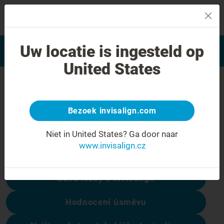
MENU
Najít poskytovatele léčby
Uw locatie is ingesteld op
Hodnocení úsměvu
Invisalign
United States
Chyba 404
Přestaňte se mračit
Bezoek invisalign.com
Tato stránka není k dispozici, ale ostatní
Niet in United States?
Ga door naar
ano:
www.invisalign.cz
Cena léčby s Invisalign
Hodnocení úsměvu