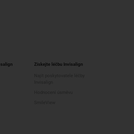
isalign
Získejte léčbu Invisalign
Najít poskytovatele léčby
Invisalign
Hodnocení úsměvu
SmileView