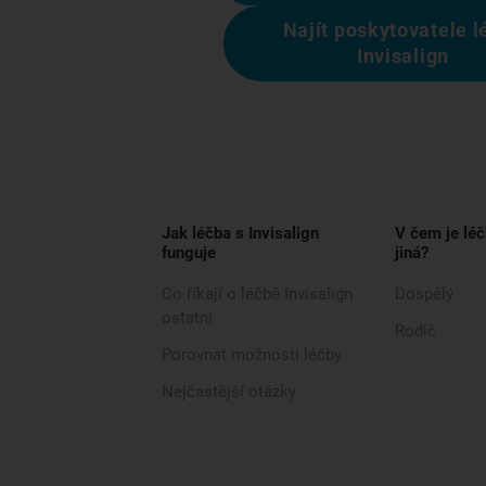
Najít poskytovatele l
Invisalign
Jak léčba s Invisalign
V čem je léč
funguje
jiná?
Co říkají o léčbě Invisalign
Dospělý
ostatní
Rodič
Porovnat možnosti léčby
Nejčastější otázky