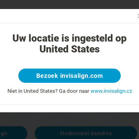
Začn
V čem je léčba Invisalign jiná?
Léčitelné případy
Cena léčby Invi
Uw locatie is ingesteld op
United States
404
Bezoek invisalign.com
račit
Niet in United States?
Ga door naar
www.invisalign.cz
spozici, ale ostatní ano:
ign
Hodnocení úsměvu