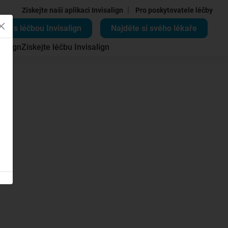
|
Získejte naši aplikaci Invisalign
Pro poskytovatele léčby
ěte s léčbou Invisalign
Najděte si svého lékaře
salign
Získejte léčbu Invisalign