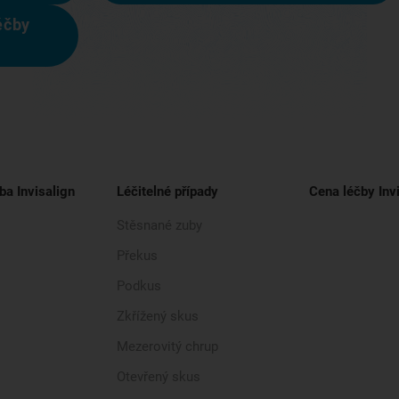
éčby
ba Invisalign
Léčitelné případy
Cena léčby Inv
Stěsnané zuby
Překus
Podkus
Zkřížený skus
Mezerovitý chrup
Otevřený skus