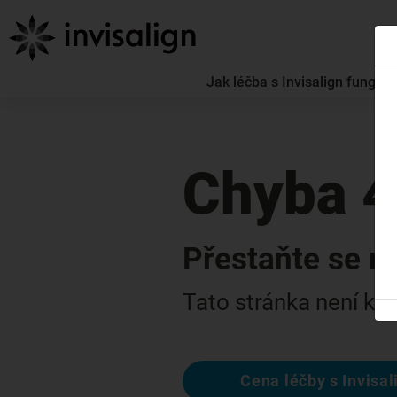
Jak léčba s Invisalign funguje
Chyba 
Přestaňte se m
Tato stránka není k di
Cena léčby s Invisal