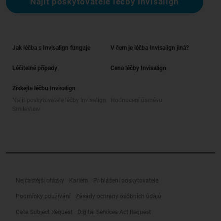
Najít poskytovatele léčby Invisalign
Jak léčba s Invisalign funguje
V čem je léčba Invisalign jiná?
Léčitelné případy
Cena léčby Invisalign
Získejte léčbu Invisalign
Najít poskytovatele léčby Invisalign
Hodnocení úsměvu
SmileView
Nejčastější otázky
Kariéra
Přihlášení poskytovatele
Podmínky používání
Zásady ochrany osobních údajů
Data Subject Request
Digital Services Act Request