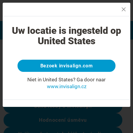
MENU
Najít poskytovatele léčby
Uw locatie is ingesteld op
Hodnocení úsměvu
Invisalign
United States
Chyba 404
Přestaňte se mračit
Bezoek invisalign.com
Tato stránka není k dispozici, ale ostatní
Niet in United States?
Ga door naar
ano:
www.invisalign.cz
Cena léčby s Invisalign
Hodnocení úsměvu