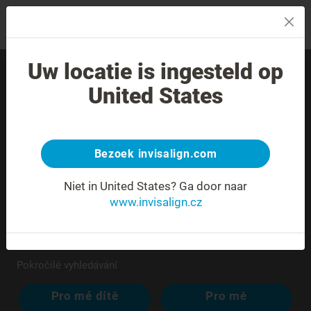
MENU
Uw locatie is ingesteld op
Najděte ve svém okolí
United States
zkušeného poskytovatele
léčby.
Bezoek invisalign.com
Niet in United States?
Ga door naar
www.invisalign.cz
Pokročilé vyhledávání
Pro mé dítě
Pro mě