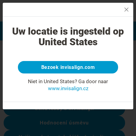
MENU
Najít poskytovatele léčby
Uw locatie is ingesteld op
Hodnocení úsměvu
Invisalign
United States
Chyba 404
Přestaňte se mračit
Bezoek invisalign.com
Tato stránka není k dispozici, ale ostatní
Niet in United States?
Ga door naar
ano:
www.invisalign.cz
Cena léčby s Invisalign
Hodnocení úsměvu