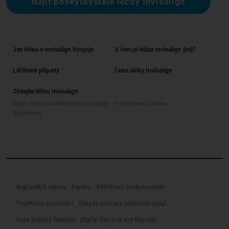
Najít poskytovatele léčby Invisalign
Jak léčba s Invisalign funguje
V čem je léčba Invisalign jiná?
Léčitelné případy
Cena léčby Invisalign
Získejte léčbu Invisalign
Najít poskytovatele léčby Invisalign
Hodnocení úsměvu
SmileView
Nejčastější otázky
Kariéra
Přihlášení poskytovatele
Podmínky používání
Zásady ochrany osobních údajů
Data Subject Request
Digital Services Act Request