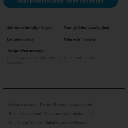
Najít poskytovatele léčby Invisalign
Jak léčba s Invisalign funguje
V čem je léčba Invisalign jiná?
Léčitelné případy
Cena léčby Invisalign
Získejte léčbu Invisalign
Najít poskytovatele léčby Invisalign
Hodnocení úsměvu
SmileView
Nejčastější otázky
Kariéra
Přihlášení poskytovatele
Podmínky používání
Zásady ochrany osobních údajů
Data Subject Request
Digital Services Act Request