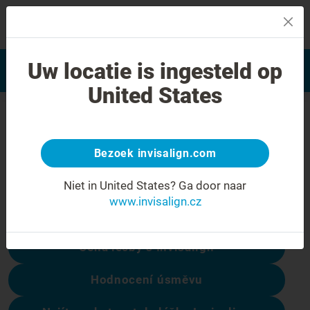
MENU
Najít poskytovatele léčby
Uw locatie is ingesteld op
Hodnocení úsměvu
Invisalign
United States
Chyba 404
Přestaňte se mračit
Bezoek invisalign.com
Tato stránka není k dispozici, ale ostatní
Niet in United States?
Ga door naar
ano:
www.invisalign.cz
Cena léčby s Invisalign
Hodnocení úsměvu