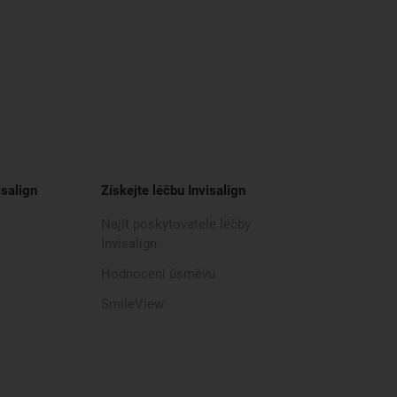
isalign
Získejte léčbu Invisalign
Najít poskytovatele léčby
Invisalign
Hodnocení úsměvu
SmileView