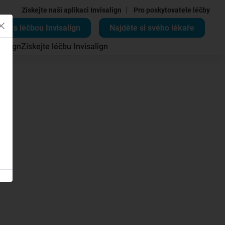
|
Získejte naši aplikaci Invisalign
Pro poskytovatele léčby
ěte s léčbou Invisalign
Najděte si svého lékaře
salign
Získejte léčbu Invisalign