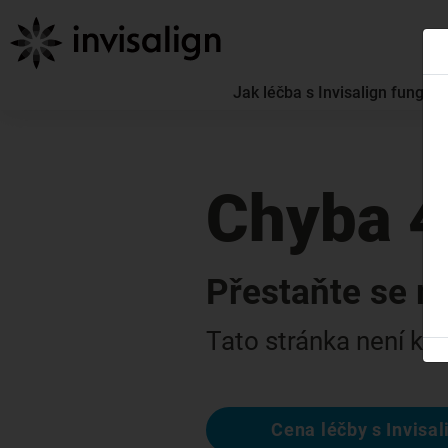
Jak léčba s Invisalign funguje
Chyba 
Přestaňte se m
Tato stránka není k di
Cena léčby s Invisal