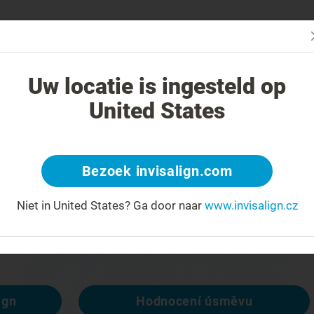
Začn
V čem je léčba Invisalign jiná?
Léčitelné případy
Cena léčby Invi
Uw locatie is ingesteld op
United States
404
Bezoek invisalign.com
račit
Niet in United States?
Ga door naar
www.invisalign.cz
spozici, ale ostatní ano:
ign
Hodnocení úsměvu