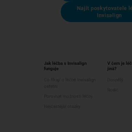
Najít poskytovatele l
Invisalign
Jak léčba s Invisalign
V čem je léč
funguje
jiná?
Co říkají o léčbě Invisalign
Dospělý
ostatní
Rodič
Porovnat možnosti léčby
Nejčastější otázky