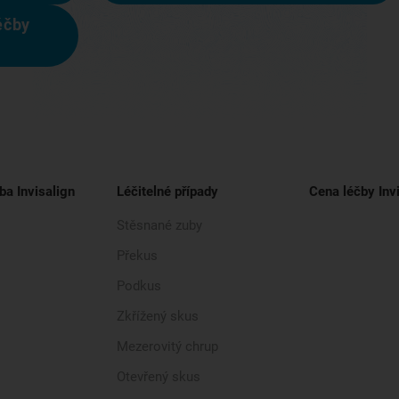
éčby
ba Invisalign
Léčitelné případy
Cena léčby Inv
Stěsnané zuby
Překus
Podkus
Zkřížený skus
Mezerovitý chrup
Otevřený skus