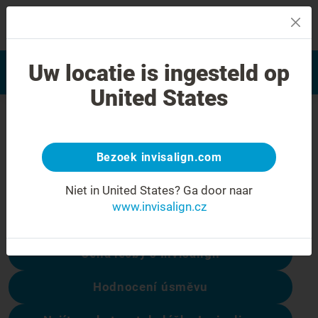
MENU
Najít poskytovatele léčby
Uw locatie is ingesteld op
Hodnocení úsměvu
Invisalign
United States
Chyba 404
Přestaňte se mračit
Bezoek invisalign.com
Tato stránka není k dispozici, ale ostatní
Niet in United States?
Ga door naar
ano:
www.invisalign.cz
Cena léčby s Invisalign
Hodnocení úsměvu