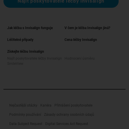
Najít poskytovatele léčby Invisalign
Jak léčba s Invisalign funguje
V čem je léčba Invisalign jiná?
Léčitelné případy
Cena léčby Invisalign
Získejte léčbu Invisalign
Najít poskytovatele léčby Invisalign
Hodnocení úsměvu
SmileView
Nejčastější otázky
Kariéra
Přihlášení poskytovatele
Podmínky používání
Zásady ochrany osobních údajů
Data Subject Request
Digital Services Act Request