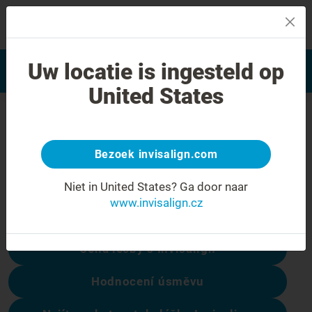
MENU
Najít poskytovatele léčby
Uw locatie is ingesteld op
Hodnocení úsměvu
Invisalign
United States
Chyba 404
Přestaňte se mračit
Bezoek invisalign.com
Tato stránka není k dispozici, ale ostatní
Niet in United States?
Ga door naar
ano:
www.invisalign.cz
Cena léčby s Invisalign
Hodnocení úsměvu