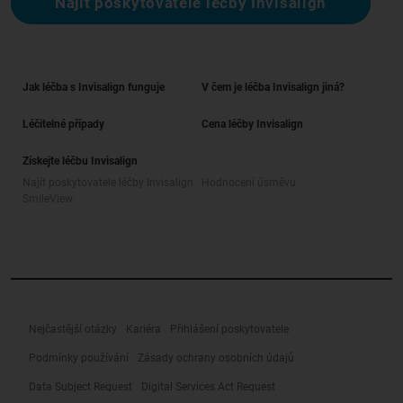
Najít poskytovatele léčby Invisalign
Jak léčba s Invisalign funguje
V čem je léčba Invisalign jiná?
Léčitelné případy
Cena léčby Invisalign
Získejte léčbu Invisalign
Najít poskytovatele léčby Invisalign
Hodnocení úsměvu
SmileView
Nejčastější otázky
Kariéra
Přihlášení poskytovatele
Podmínky používání
Zásady ochrany osobních údajů
Data Subject Request
Digital Services Act Request