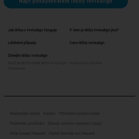
Najít poskytovatele léčby Invisalign
Jak léčba s Invisalign funguje
V čem je léčba Invisalign jiná?
Léčitelné případy
Cena léčby Invisalign
Získejte léčbu Invisalign
Najít poskytovatele léčby Invisalign
Hodnocení úsměvu
SmileView
Nejčastější otázky
Kariéra
Přihlášení poskytovatele
Podmínky používání
Zásady ochrany osobních údajů
Data Subject Request
Digital Services Act Request