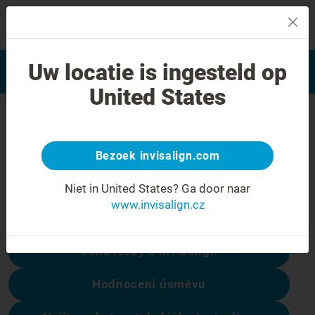
MENU
Najít poskytovatele léčby
Uw locatie is ingesteld op
Hodnocení úsměvu
Invisalign
United States
Chyba 404
Přestaňte se mračit
Bezoek invisalign.com
Tato stránka není k dispozici, ale ostatní
Niet in United States?
Ga door naar
ano:
www.invisalign.cz
Cena léčby s Invisalign
Hodnocení úsměvu