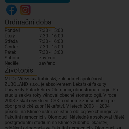
Ordinační doba
Pondělí
7:30 - 15:00
Úterý
7:30 - 16:00
Středa
7:30 - 16:00
Čtvrtek
7:30 - 15:00
Pátek
7:30 - 13:00
Sobota
zavřeno
Neděle
zavřeno
Životopis
MUDr. Vítězslav Rabinský, zakladatel společnosti
ZUBOLAND s.r.o., je absolventem Lékařské fakulty
Univerzity Palackého v Olomouci, obor stomatologie. Po
studiu se dva roky věnoval obecné stomatologii. V roce
2003 získal osvědčení ČSK o odborné způsobilosti pro
obor praktické zubní lékařství. V letech 2003 – 2004
působil na Klinice ústní, čelistní a obličejové chirurgie ve
Fakultní nemocnici v Olomouci. Následně absolvoval tříleté
postgraduální studium na Klinice zubního lékařství,
oddělení ortodoncie ve Fakultní nemocnici v Olomouci, za