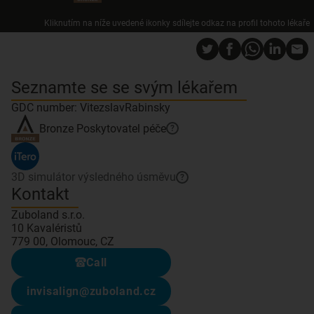
Kliknutím na níže uvedené ikonky sdílejte odkaz na profil tohoto lékaře
Seznamte se se svým lékařem
GDC number: VitezslavRabinsky
Bronze
Poskytovatel péče
?
3D simulátor výsledného úsměvu
?
Kontakt
Zuboland s.r.o.
10 Kavaléristů
779 00, Olomouc, CZ
Call
invisalign@zuboland.cz