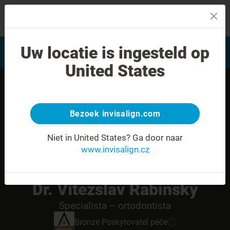
MENU
Najít poskytovatele léčby
Uw locatie is ingesteld op
Hodnocení úsměvu
Invisalign
United States
Bezoek invisalign.com
Niet in United States?
Ga door naar
www.invisalign.cz
Dr. Vítezslav Rabinský
Specialista – ortodontista
Bronze
Poskytovatel péče
?