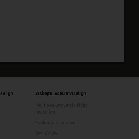
isalign
Získejte léčbu Invisalign
Najít poskytovatele léčby
Invisalign
Hodnocení úsměvu
SmileView