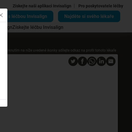
|
Získejte naši aplikaci Invisalign
Pro poskytovatele léčby
ěte s léčbou Invisalign
Najděte si svého lékaře
salign
Získejte léčbu Invisalign
Kliknutím na níže uvedené ikonky sdílejte odkaz na profil tohoto lékaře