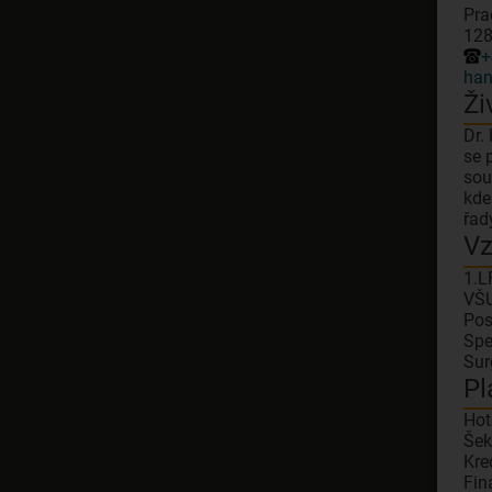
Pra
128
+
han
Ži
Dr.
se 
sou
kde
řad
Vz
1.L
VŠU
Pos
Spe
Sur
Pl
Hot
Šek
Kre
Fin