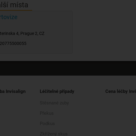
lší místa
rtovize
terinska 4
,
Prague 2
,
CZ
20775500055
ba Invisalign
Léčitelné případy
Cena léčby Inv
Stěsnané zuby
Překus
Podkus
Zkřížený skus