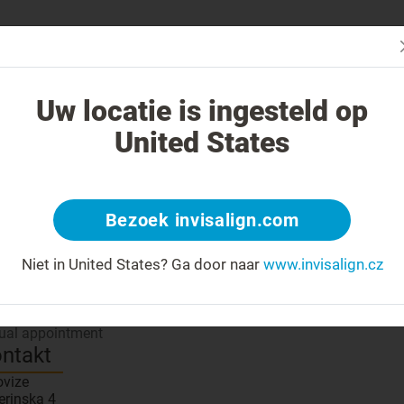
Začn
V čem je léčba Invisalign jiná?
Léčitelné případy
Cena léčby Invi
Uw locatie is ingesteld op
United States
znamte se se svým lékařem
Bezoek invisalign.com
 number: 564815
Diamond
Poskytovatel péče
?
Niet in United States?
Ga door naar
www.invisalign.cz
isalign pro vaše dítě
?
tual appointment
ntakt
ovize
erinska 4