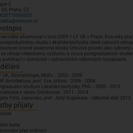
gue 2
 00, Praha, CZ
420775500055
zelka@ortovize.cz
votopis
 Hanzelka absolvoval v roce 2009 1.LF UK v Praze. Dva roky prac
postgraduálnímu studiu Lékařské biofyziky, které zakončil obhaj
časnosti kromě soukromé kliniky Ortovize působí jako odborný a
 se věnuje vědeckému výzkumu a výuce postgraduálních studen
y publikací v domácích i zahraničních odborných časopisech.
dělání
F UK, Stomatologie, MUDr. - 2002 - 2009
P, Architektura, prof. Eva Jiřičná - 2006 - 2008
tgraduální studium Lékařské biofyziky, PhD. - 2009 - 2013
cializace v oboru Ortodoncie - 2011 - 2014
gery First, Japonsko, prof. Junji Sugawara - odborná stáž 2013
atby přijaty
ovost
ditní karta
ancování přes ordinaci