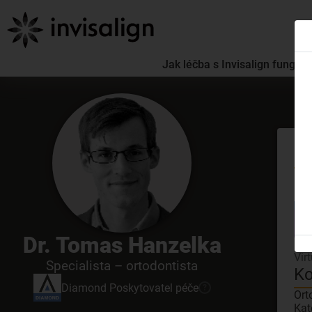
Jak léčba s Invisalign funguje
Se
GDC
Dr. Tomas Hanzelka
Inv
Vir
Specialista – ortodontista
Ko
Diamond
Poskytovatel péče
?
Ort
Kat