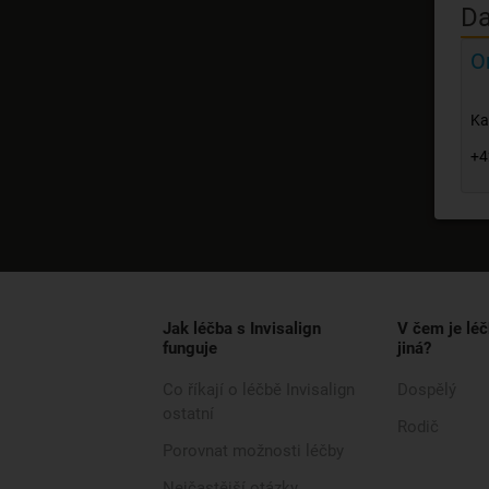
Da
O
Ka
+4
Jak léčba s Invisalign
V čem je léč
funguje
jiná?
Co říkají o léčbě Invisalign
Dospělý
ostatní
Rodič
Porovnat možnosti léčby
Nejčastější otázky