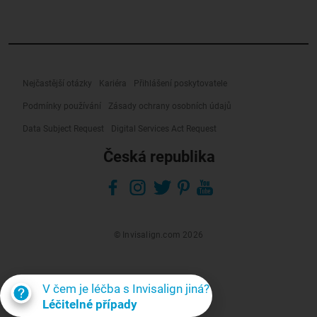
Nejčastější otázky
Kariéra
Přihlášení poskytovatele
Podmínky používání
Zásady ochrany osobních údajů
Data Subject Request
Digital Services Act Request
Česká republika
© Invisalign.com 2026
V čem je léčba s Invisalign jiná?
Léčitelné případy