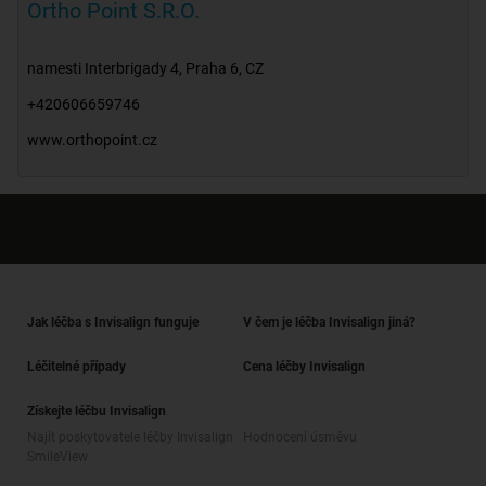
Ortho Point S.R.O.
namesti Interbrigady 4
,
Praha 6
,
CZ
+420606659746
www.orthopoint.cz
Jak léčba s Invisalign funguje
V čem je léčba Invisalign jiná?
Léčitelné případy
Cena léčby Invisalign
Získejte léčbu Invisalign
Najít poskytovatele léčby Invisalign
Hodnocení úsměvu
SmileView