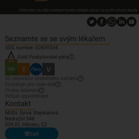
Kliknutím na níže uvedené ikonky sdílejte odkaz na profil tohoto lékaře
Seznamte se se svým lékařem
GDC number: 02839334
Gold
Poskytovatel péče
?
3D simulátor výsledného úsměvu
?
Invisalign pro vaše dítě
?
Vivera retainers
?
Virtual appointment
Kontakt
MUDr. Sylva Stejskalová
Nádražní 548
539 01, Hlinsko, CZ
Call