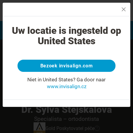
MENU
Najít poskytovatele léčby
Uw locatie is ingesteld op
Hodnocení úsměvu
Invisalign
United States
Bezoek invisalign.com
Niet in United States?
Ga door naar
www.invisalign.cz
Dr. Sylva Stejskalova
Specialista – ortodontista
Gold
Poskytovatel péče
?