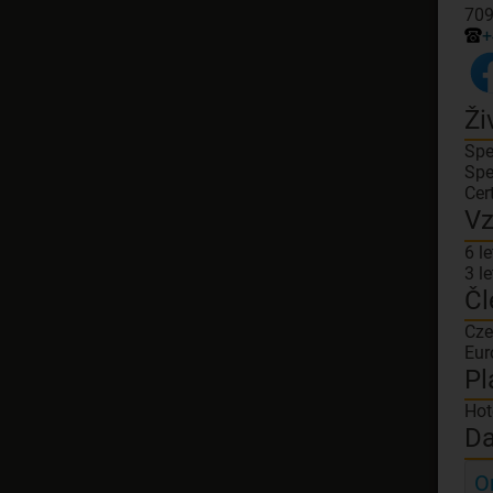
709
+
Ži
Spe
Spe
Cer
Vz
6 l
3 l
Čl
Cze
Eur
Pl
Hot
Da
O