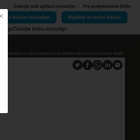
|
Získejte naši aplikaci Invisalign
Pro poskytovatele léčby
ěte s léčbou Invisalign
Najděte si svého lékaře
salign
Získejte léčbu Invisalign
Kliknutím na níže uvedené ikonky sdílejte odkaz na profil tohoto lékaře