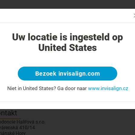
Začn
V čem je léčba Invisalign jiná?
Léčitelné případy
Cena léčby Invi
Uw locatie is ingesteld op
United States
znamte se se svým lékařem
Bezoek invisalign.com
 number: Halirova
Bronze
Poskytovatel péče
?
Niet in United States?
Ga door naar
www.invisalign.cz
simulátor výsledného úsměvu
?
ntakt
odoncie Halířová s.r.o.
várenská 410/14
iánské Hory