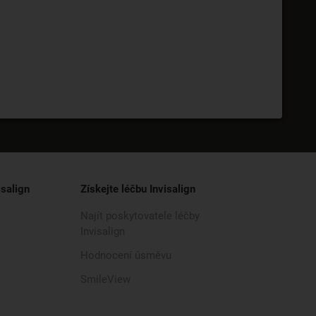
isalign
Získejte léčbu Invisalign
Najít poskytovatele léčby
Invisalign
Hodnocení úsměvu
SmileView