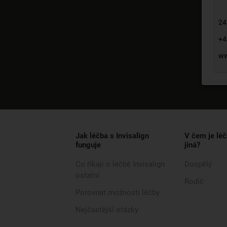
24
+4
ww
Jak léčba s Invisalign
V čem je léč
funguje
jiná?
Co říkají o léčbě Invisalign
Dospělý
ostatní
Rodič
Porovnat možnosti léčby
Nejčastější otázky