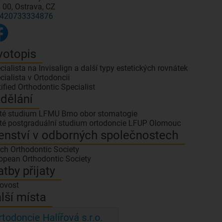
 00, Ostrava, CZ
420733334876
votopis
cialista na Invisalign a další typy estetických rovnátek
cialista v Ortodoncii
tified Orthodontic Specialist
dělání
eté studium LFMU Brno obor stomatogie
eté postgraduální studium ortodoncie LFUP Olomouc
enství v odborných společnostech
ch Orthodontic Society
opean Orthodontic Society
atby přijaty
ovost
lší místa
rtodoncie Halířová s.r.o.