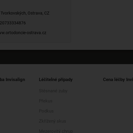
 Tvorkovských
,
Ostrava
,
CZ
20733334876
w.ortodoncie-ostrava.cz
ba Invisalign
Léčitelné případy
Cena léčby Inv
Stěsnané zuby
Překus
Podkus
Zkřížený skus
Mezerovitý chrup