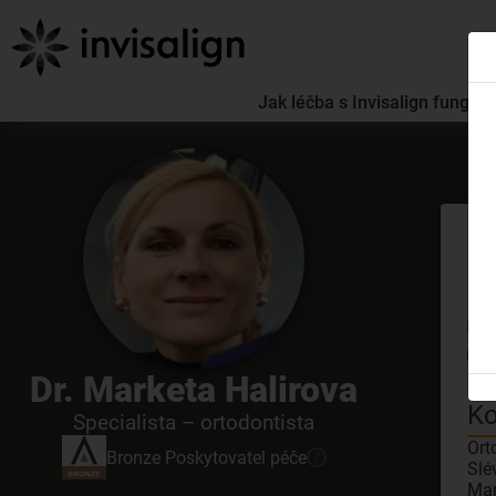
Jak léčba s Invisalign funguje
Se
GDC
Dr. Marketa Halirova
3D 
Ko
Specialista – ortodontista
Ort
Bronze
Poskytovatel péče
?
Slé
Mar