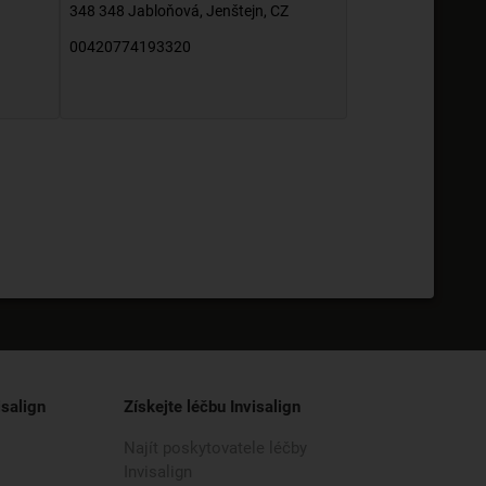
348 348 Jabloňová
,
Jenštejn
,
CZ
00420774193320
isalign
Získejte léčbu Invisalign
Najít poskytovatele léčby
Invisalign