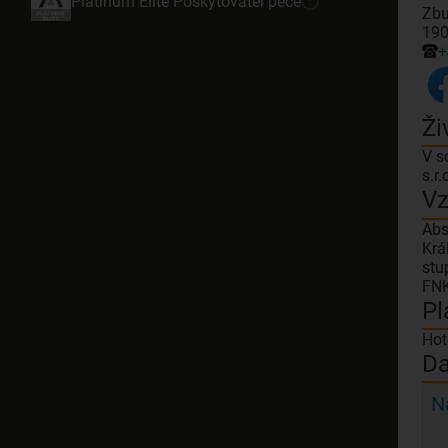
Platinum Elite
Poskytovatel péče
?
Zbu
190
+
Ži
V s
s.r.
Vz
Abs
Krá
stu
FNK
Pl
Hot
Da
N