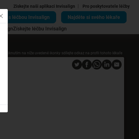
|
Získejte naši aplikaci Invisalign
Pro poskytovatele léčby
ěte s léčbou Invisalign
Najděte si svého lékaře
salign
Získejte léčbu Invisalign
Kliknutím na níže uvedené ikonky sdílejte odkaz na profil tohoto lékaře