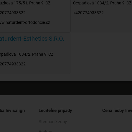
uzkova 175/51
,
Praha 9
,
CZ
Čerpadlová 1034/2
,
Praha 9
,
CZ
20774933322
+420774933322
w.naturdent-ortodoncie.cz
aturdent-Esthetics S.R.O.
rpadlová 1034/2
,
Praha 9
,
CZ
20774933322
ba Invisalign
Léčitelné případy
Cena léčby Inv
Stěsnané zuby
Překus