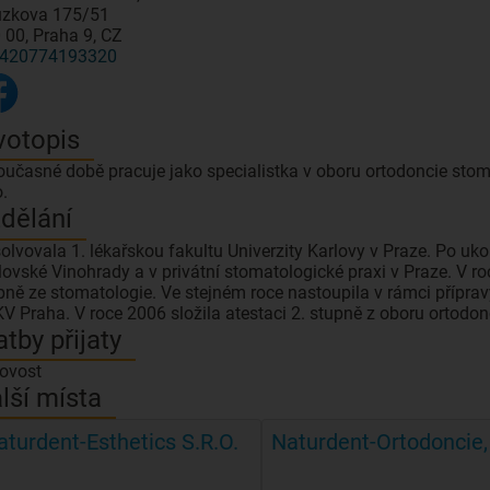
zkova 175/51
 00, Praha 9, CZ
420774193320
votopis
oučasné době pracuje jako specialistka v oboru ortodoncie s
o.
dělání
olvovala 1. lékařskou fakultu Univerzity Karlovy v Praze. Po uk
lovské Vinohrady a v privátní stomatologické praxi v Praze. V ro
pně ze stomatologie. Ve stejném roce nastoupila v rámci příprav
V Praha. V roce 2006 složila atestaci 2. stupně z oboru ortodon
atby přijaty
ovost
lší místa
aturdent-Esthetics S.R.O.
Naturdent-Ortodoncie, 