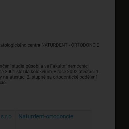
tomatologického centra NATURDENT - ORTODONCIE
ončení studia působila ve Fakultní nemocnici
ce 2001 složila kolokvium, v roce 2002 atestaci 1.
y na atestaci 2. stupně na ortodontické oddělení
cie.
s.r.o.
Naturdent-ortodoncie