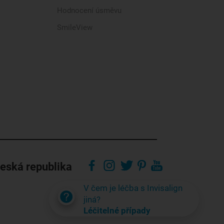
Hodnocení úsměvu
SmileView
eská republika
V čem je léčba s Invisalign
jiná?
Léčitelné případy