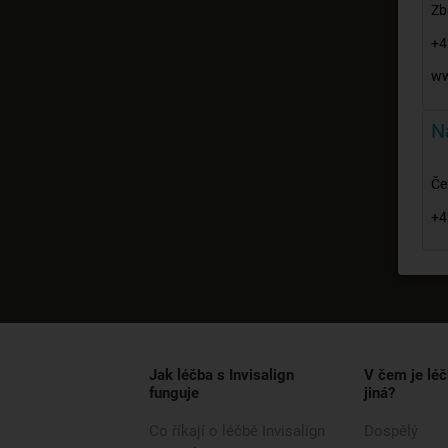
Zb
+4
ww
N
Če
+4
Jak léčba s Invisalign
V čem je léč
funguje
jiná?
Co říkají o léčbě Invisalign
Dospělý