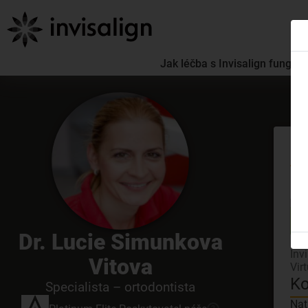
Jak léčba s Invisalign funguje
Se
GDC
Dr. Lucie Simunkova
3D 
Inv
Vitova
Vir
Ko
Specialista – ortodontista
Nat