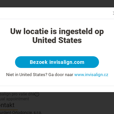
Začn
V čem je léčba Invisalign jiná?
Léčitelné případy
Cena léčby Invi
Uw locatie is ingesteld op
United States
znamte se se svým lékařem
Bezoek invisalign.com
 number: SimunkovaVitova
Platinum Elite
Poskytovatel péče
?
Niet in United States?
Ga door naar
www.invisalign.cz
simulátor výsledného úsměvu
?
isalign pro vaše dítě
?
tual appointment
ntakt
urdent-Ortodoncie, s.r.o.