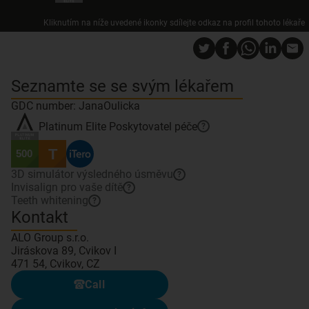
Kliknutím na níže uvedené ikonky sdílejte odkaz na profil tohoto lékaře
Seznamte se se svým lékařem
GDC number: JanaOulicka
Platinum Elite
Poskytovatel péče
?
3D simulátor výsledného úsměvu
?
Invisalign pro vaše dítě
?
Teeth whitening
?
Kontakt
ALO Group s.r.o.
Jiráskova 89, Cvikov I
471 54, Cvikov, CZ
Call