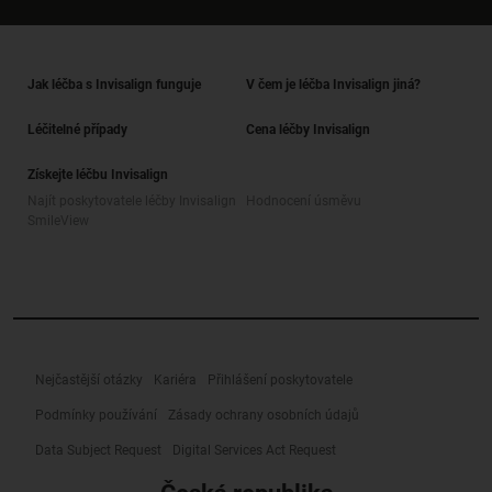
Jak léčba s Invisalign funguje
V čem je léčba Invisalign jiná?
Léčitelné případy
Cena léčby Invisalign
Získejte léčbu Invisalign
Najít poskytovatele léčby Invisalign
Hodnocení úsměvu
SmileView
Nejčastější otázky
Kariéra
Přihlášení poskytovatele
Podmínky používání
Zásady ochrany osobních údajů
Data Subject Request
Digital Services Act Request