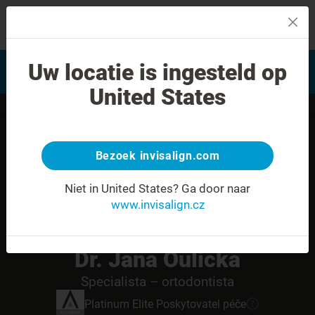
MENU
Najít poskytovatele léčby
Uw locatie is ingesteld op
Hodnocení úsměvu
Invisalign
United States
Bezoek invisalign.com
Niet in United States?
Ga door naar
www.invisalign.cz
Dr. Jana Oulicka
Specialista – ortodontista
Platinum Elite
Poskytovatel péče
?