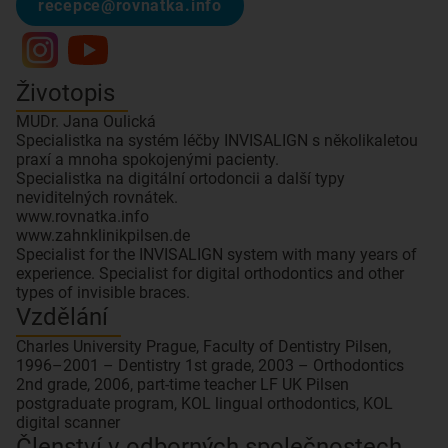
recepce@rovnatka.info
Životopis
MUDr. Jana Oulická
Specialistka na systém léčby INVISALIGN s několikaletou
praxí a mnoha spokojenými pacienty.
Specialistka na digitální ortodoncii a další typy
neviditelných rovnátek.
www.rovnatka.info
www.zahnklinikpilsen.de
Specialist for the INVISALIGN system with many years of
experience. Specialist for digital orthodontics and other
types of invisible braces.
Vzdělání
Charles University Prague, Faculty of Dentistry Pilsen,
1996–2001 – Dentistry 1st grade, 2003 – Orthodontics
2nd grade, 2006, part-time teacher LF UK Pilsen
postgraduate program, KOL lingual orthodontics, KOL
digital scanner
Členství v odborných společnostech