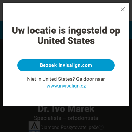
MENU
Najít poskytovatele léčby
Uw locatie is ingesteld op
Hodnocení úsměvu
Invisalign
United States
Bezoek invisalign.com
Niet in United States?
Ga door naar
www.invisalign.cz
Dr. Ivo Marek
Specialista – ortodontista
Diamond
Poskytovatel péče
?