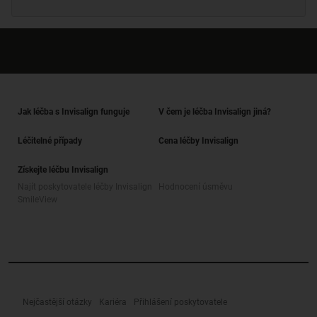
Jak léčba s Invisalign funguje
V čem je léčba Invisalign jiná?
Léčitelné případy
Cena léčby Invisalign
Získejte léčbu Invisalign
Najít poskytovatele léčby Invisalign
Hodnocení úsměvu
SmileView
Nejčastější otázky
Kariéra
Přihlášení poskytovatele