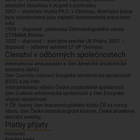
atestační zkouškou II.stupně s pochvalou
2007 – ukončení studia Ph.D. v Olomouc, dizertační práce
byla vyhodnocena jako nejlepší doktorandská práce toho
roku
1999 – doposud - přednosta Stomatologického centra
STOMMA Břeclav
2002 – doposud – part-time teacher UK Praha, 2007 –
doposud – odborný asistent LF UP Olomouc
Členství v odborných společnostech
international ambassador a člen Americké ortodontické
asociace (AAO)
člen Councilu (výboru) Evropské ortodontické společnosti
(EOS) a její člen
místopředseda výboru České ortodontické společnosti
člen Světové ortodontické společnosti a člen Evropské
aligner společnosti
V ČR: čestný člen Implantologického klubu ČR za rozvoj
oboru, člen České stomatologické komory, České akademie
dentální estetiky,
Platby přijaty
Hotovost
Kreditní karta