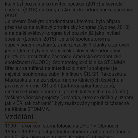
který byl pozván jako invited speaker (2017) a keynote
speaker (2018) na kongres Americké ortodontické asociace
(AAO).
Je prvním českým ortodontistou, kterému byla přijata
přednáška na světový ortodntický kongres (Sydney, 2010)
a na další světový kongres byl pozván již jako invited
speaker (London, 2015). Je také spoluautorem a
supervisorem výzkumů, z nichž vzešly 3 články a zároveň
jediné, které byly v historii česko-slovenské ortodoncie
přijaty do prestižního časopisu Americké ortodontické
společnosti (AJODO). Stomatologická klinika STOMMA
Břeclav zaměřená na interdisciplinární spolupráci je
největší soukromou zubní klinikou v ČR, SR, Rakousku a
Maďarsku a má za sebou mnoho klinických úspěchů a
prvenství vrámci ČR a SR (autotransplantace zubů,
distrakce fixním aparátem, použití kotevních šroubů atd.).
Veškeré vědecké projekty Dr.Marka, které se dočkaly uznání
jak v ČR, tak zahraničí, byly realizovány úplně či částečně
Vzdělání
1990 – ukončení stomatologie na LF UP v Olomouci
1996 – 1999 – postgraduální studium v oboru ortodoncie
na LF UP v Olomouci (u prof. Kamínka), ukončeno