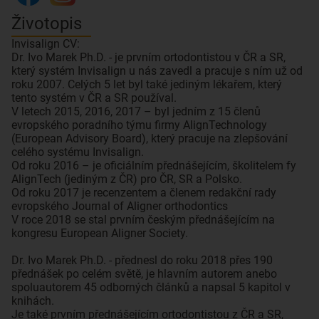
Životopis
Invisalign CV:
Dr. Ivo Marek Ph.D. - je prvním ortodontistou v ČR a SR,
který systém Invisalign u nás zavedl a pracuje s ním už od
roku 2007. Celých 5 let byl také jediným lékařem, který
tento systém v ČR a SR používal.
V letech 2015, 2016, 2017 – byl jedním z 15 členů
evropského poradního týmu firmy AlignTechnology
(European Advisory Board), který pracuje na zlepšování
celého systému Invisalign.
Od roku 2016 – je oficiálním přednášejícím, školitelem fy
AlignTech (jediným z ČR) pro ČR, SR a Polsko.
Od roku 2017 je recenzentem a členem redakční rady
evropského Journal of Aligner orthodontics
V roce 2018 se stal prvním českým přednášejícím na
kongresu European Aligner Society.
Dr. Ivo Marek Ph.D. - přednesl do roku 2018 přes 190
přednášek po celém světě, je hlavním autorem anebo
spoluautorem 45 odborných článků a napsal 5 kapitol v
knihách.
Je také prvním přednášejícím ortodontistou z ČR a SR,