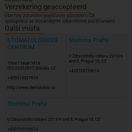
Verzekering geaccepteerd
všechny zdravotní pojišťovny působící v ČR
spolupráce se slovenskými zdravotními pojišťovnami
Další místa
STOMATOLOGICKÉ
Stomma Praha
CENTRUM
U Zdravotniho Ustavu 2213/6
and 8
,
Prague 10
,
CZ
Třída 1 Maje 3414
IČO:26953897
,
Breclav
,
CZ
+420735755014
+420519327028
http://www.dentalclinic.cz
Stomma Praha
U Zdravotniho Ustavu 2213/6 and 8
,
Prague 10
,
CZ
+420735755014