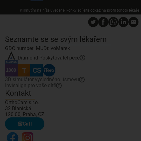
Kliknutím na níže uvedené ikonky sdílejte odkaz na profil tohoto lékaře
Seznamte se se svým lékařem
GDC number: MUDr.IvoMarek
Diamond
Poskytovatel péče
?
3D simulátor výsledného úsměvu
?
Invisalign pro vaše dítě
?
Kontakt
OrthoCare s.r.o.
32 Blanická
120 00, Praha, CZ
Call