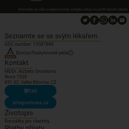
Kliknutím na níže uvedené ikonky sdílejte odkaz na profil tohoto lékaře
Seznamte se se svým lékařem
GDC number: 13587869
Bronze
Poskytovatel péče
?
Kontakt
MDDr. Alzbeta Omastova
Nova 1528
691 02, Velke Bilovice, CZ
Call
info@ortoma.cz
Životopis
Rovnátka pro všechny.
Platby přijaty