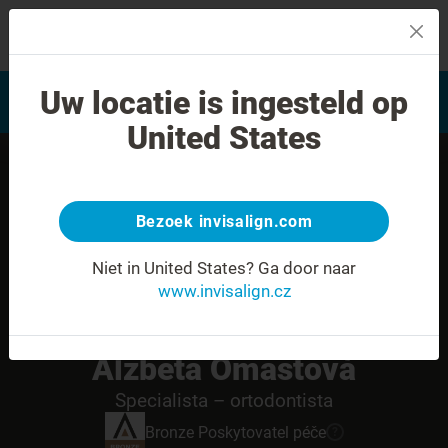
MENU
Najít poskytovatele léčby
Uw locatie is ingesteld op
Hodnocení úsměvu
Invisalign
United States
Bezoek invisalign.com
Niet in United States?
Ga door naar
www.invisalign.cz
Alzbeta Omastová
Specialista – ortodontista
Bronze
Poskytovatel péče
?