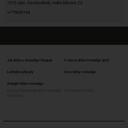
1575 nám. Osvoboditelů
,
Velké Bílovice
,
CZ
+775020168
Jak léčba s Invisalign funguje
V čem je léčba Invisalign jiná?
Léčitelné případy
Cena léčby Invisalign
Získejte léčbu Invisalign
Najít poskytovatele léčby Invisalign
Hodnocení úsměvu
SmileView