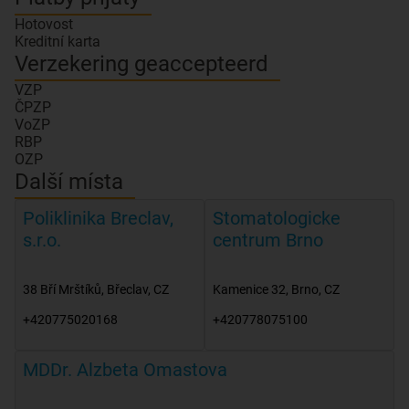
Hotovost
Kreditní karta
Verzekering geaccepteerd
VZP
ČPZP
VoZP
RBP
OZP
Další místa
Poliklinika Breclav,
Stomatologicke
s.r.o.
centrum Brno
38 Bří Mrštíků
,
Břeclav
,
CZ
Kamenice 32
,
Brno
,
CZ
+420775020168
+420778075100
MDDr. Alzbeta Omastova