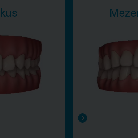
skus
Mezer