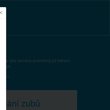
jak se tyto úsměvy proměňují již během
salign.
el léčby.
snání zubů