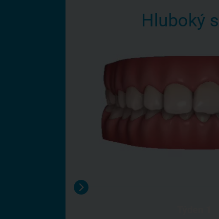
Hluboký 
Týden 1