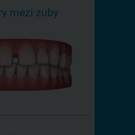
y mezi zuby
Týden 1