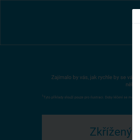
Zajímalo by vás, jak rychle by se váš
několi
1
Tyto příklady slouží pouze pro ilustraci. Doby léčení se mohou 
Zkřížený 